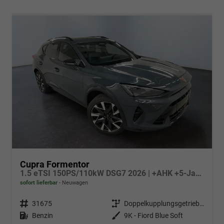
Cupra Formentor
1.5 eTSI 150PS/110kW DSG7 2026 | +AHK +5-Jahre Erw. Garantie +NAVI +UPGRADE-Paket
sofort lieferbar
Neuwagen
Fahrzeugnr.
31675
Getriebe
Doppelkupplungsgetriebe (DSG)
Kraftstoff
Benzin
Außenfarbe
9K - Fiord Blue Soft