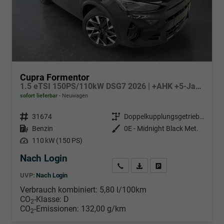
Cupra Formentor
1.5 eTSI 150PS/110kW DSG7 2026 | +AHK +5-Jahre Erw. Garantie +NAVI +UPGRADE-Paket
sofort lieferbar
Neuwagen
Fahrzeugnr.
31674
Getriebe
Doppelkupplungsgetriebe (DSG)
Kraftstoff
Benzin
Außenfarbe
0E - Midnight Black Met.
Leistung
110 kW (150 PS)
Nach Login
Wir rufen Sie an
PDF-Datei, Fahrzeugexposé d
Händlerangebot erstell
UVP:
Nach Login
Verbrauch kombiniert:
5,80 l/100km
CO
-Klasse:
D
2
CO
-Emissionen:
132,00 g/km
2