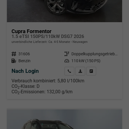
Cupra Formentor
1.5 eTSI 150PS/110kW DSG7 2026
unverbindliche Lieferzeit: Ca. 4-5 Monate
Neuwagen
Fahrzeugnr.
31606
Getriebe
Doppelkupplungsgetriebe (DSG)
Kraftstoff
Benzin
Leistung
110 kW (150 PS)
Nach Login
Wir rufen Sie an
PDF-Datei, Fahrzeugexposé d
Händlerangebot erstell
Verbrauch kombiniert:
5,80 l/100km
CO
-Klasse:
D
2
CO
-Emissionen:
132,00 g/km
2