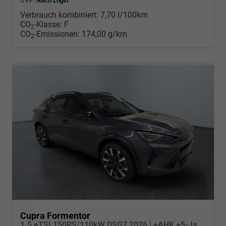
UVP:
Nach Login
Verbrauch kombiniert:
7,70 l/100km
CO
-Klasse:
F
2
CO
-Emissionen:
174,00 g/km
2
Cupra Formentor
1.5 eTSI 150PS/110kW DSG7 2026 | +AHK +5-Jahre Erw. Garantie +NAVI +UPGRADE-Paket