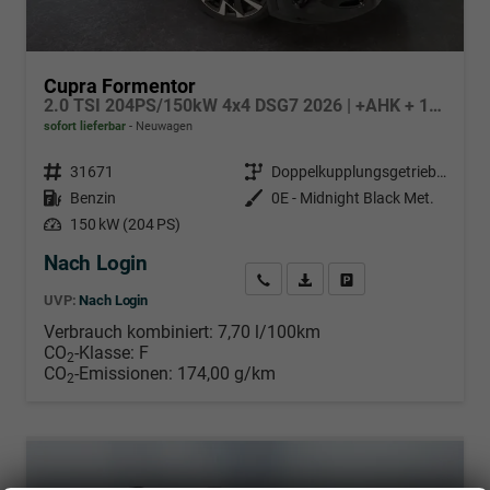
Cupra Formentor
2.0 TSI 204PS/150kW 4x4 DSG7 2026 | +AHK + 19" Alu +Sound Int Drive +5J Garantie
sofort lieferbar
Neuwagen
Fahrzeugnr.
31671
Getriebe
Doppelkupplungsgetriebe (DSG)
Kraftstoff
Benzin
Außenfarbe
0E - Midnight Black Met.
Leistung
150 kW (204 PS)
Nach Login
Wir rufen Sie an
PDF-Datei, Fahrzeugexposé d
Händlerangebot erstell
UVP:
Nach Login
Verbrauch kombiniert:
7,70 l/100km
CO
-Klasse:
F
2
CO
-Emissionen:
174,00 g/km
2