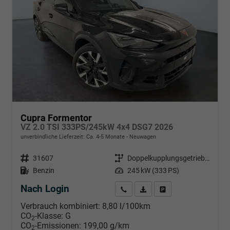
Cupra Formentor
VZ 2.0 TSI 333PS/245kW 4x4 DSG7 2026
unverbindliche Lieferzeit: Ca. 4-5 Monate
Neuwagen
Fahrzeugnr.
31607
Getriebe
Doppelkupplungsgetriebe (DSG)
Kraftstoff
Benzin
Leistung
245 kW (333 PS)
Nach Login
Wir rufen Sie an
PDF-Datei, Fahrzeugexposé d
Händlerangebot erstell
Verbrauch kombiniert:
8,80 l/100km
CO
-Klasse:
G
2
CO
-Emissionen:
199,00 g/km
2