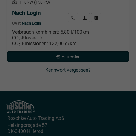
Leistung
110 kW (150 PS)
Nach Login
Wir rufen Sie an
PDF-Datei, Fahrzeugexposé d
Händlerangebot erstell
UVP:
Nach Login
Verbrauch kombiniert:
5,80 l/100km
CO
-Klasse:
D
2
CO
-Emissionen:
132,00 g/km
2
Anmelden
Kennwort vergessen?
Røschke Auto Trading ApS
Helsingørsgade 57
DK-3400
Hillerød