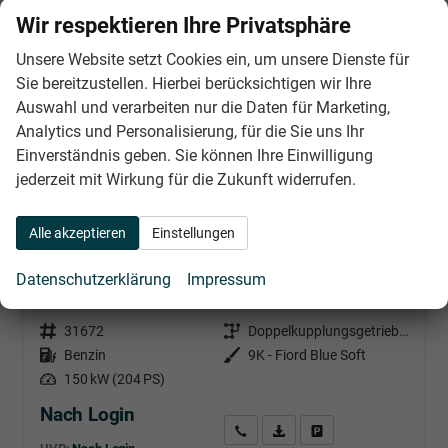
Wir respektieren Ihre Privatsphäre
Unsere Website setzt Cookies ein, um unsere Dienste für
Sie bereitzustellen. Hierbei berücksichtigen wir Ihre
Auswahl und verarbeiten nur die Daten für Marketing,
Analytics und Personalisierung, für die Sie uns Ihr
Einverständnis geben. Sie können Ihre Einwilligung
jederzeit mit Wirkung für die Zukunft widerrufen.
Alle akzeptieren
Einstellungen
Cupra Formentor
2.0 TSI 204PS/150kW 4x4 DSG7 2026 | +AHK +UPGRADE-Paket +Immersive +5-Jahre Erw. Garantie
Datenschutzerklärung
Impressum
sofort lieferbar
Neuwagen
Fahrzeugnr.
31672
Getriebe
Doppelkupplungsgetriebe (DSG)
Kraftstoff
Benzin
Außenfarbe
9K - Fiord Blue Soft
Leistung
150 kW (204 PS)
Nach Login
Wir rufen Sie an
PDF-Datei, Fahrzeugexposé d
Händlerangebot erstell