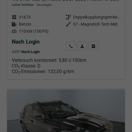
sofort lieferbar
Neuwagen
Fahrzeugnr.
31673
Getriebe
Doppelkupplungsgetriebe (DSG)
Kraftstoff
Benzin
Außenfarbe
S7 - Magnetich Tech Met.
Leistung
110 kW (150 PS)
Nach Login
Wir rufen Sie an
PDF-Datei, Fahrzeugexposé d
Händlerangebot erstell
UVP:
Nach Login
Verbrauch kombiniert:
5,80 l/100km
CO
-Klasse:
D
2
CO
-Emissionen:
132,00 g/km
2