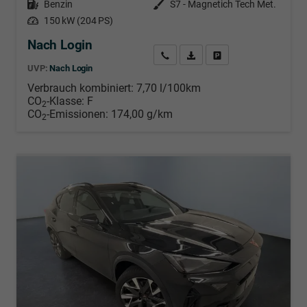
Kraftstoff
Benzin
Außenfarbe
S7 - Magnetich Tech Met.
Leistung
150 kW (204 PS)
Nach Login
Wir rufen Sie an
PDF-Datei, Fahrzeugexposé d
Händlerangebot erstell
UVP:
Nach Login
Verbrauch kombiniert:
7,70 l/100km
CO
-Klasse:
F
2
CO
-Emissionen:
174,00 g/km
2