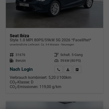
Seat Ibiza
Style 1.0 MPI 80PS/59kW 5G 2026 *Faceliftet*
unverbindliche Lieferzeit: Ca. 3-4 Monate
Neuwagen
Fahrzeugnr.
31676
Getriebe
Schalt. 5-Gang
Kraftstoff
Benzin
Leistung
59 kW (80 PS)
Nach Login
Wir rufen Sie an
PDF-Datei, Fahrzeugexposé d
Händlerangebot erstell
Verbrauch kombiniert:
5,20 l/100km
CO
-Klasse:
D
2
CO
-Emissionen:
119,00 g/km
2