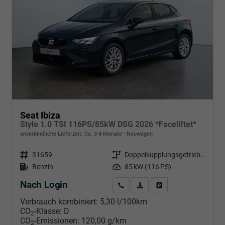
Seat Ibiza
Style 1.0 TSI 116PS/85kW DSG 2026 *Faceliftet*
unverbindliche Lieferzeit: Ca. 3-4 Monate
Neuwagen
Fahrzeugnr.
31659
Getriebe
Doppelkupplungsgetriebe (DSG)
Kraftstoff
Benzin
Leistung
85 kW (116 PS)
Nach Login
Wir rufen Sie an
PDF-Datei, Fahrzeugexposé d
Händlerangebot erstell
Verbrauch kombiniert:
5,30 l/100km
CO
-Klasse:
D
2
CO
-Emissionen:
120,00 g/km
2