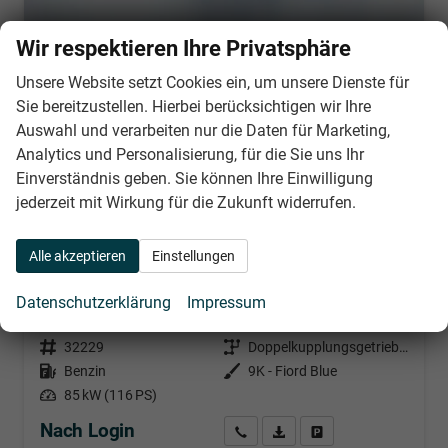
Wir respektieren Ihre Privatsphäre
Unsere Website setzt Cookies ein, um unsere Dienste für
Sie bereitzustellen. Hierbei berücksichtigen wir Ihre
Auswahl und verarbeiten nur die Daten für Marketing,
Analytics und Personalisierung, für die Sie uns Ihr
Einverständnis geben. Sie können Ihre Einwilligung
jederzeit mit Wirkung für die Zukunft widerrufen.
Alle akzeptieren
Einstellungen
Seat Ibiza
FR 1.0 TSI 116PS/85kW DSG 2027 +3 JAHRE ERW. GARANTIE+18" ALU PERFORMANCE+KESSY+FULL LED+SAFE& DRIVING XL+ANHÄNGER VORBEREITUNG+10,25" DIGITAL COCKPIT+
Datenschutzerklärung
Impressum
unverbindliche Lieferzeit:
11.08.2026
Neuwagen
Fahrzeugnr.
32229
Getriebe
Doppelkupplungsgetriebe (DSG)
Kraftstoff
Benzin
Außenfarbe
9K - Fiord Blue
Leistung
85 kW (116 PS)
Nach Login
Wir rufen Sie an
PDF-Datei, Fahrzeugexposé d
Händlerangebot erstell