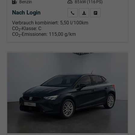
Kraftstoff
Benzin
Leistung
85 kW (116 PS)
Nach Login
Wir rufen Sie an
PDF-Datei, Fahrzeugexposé d
Händlerangebot erstell
Verbrauch kombiniert:
5,50 l/100km
CO
-Klasse:
C
2
CO
-Emissionen:
115,00 g/km
2