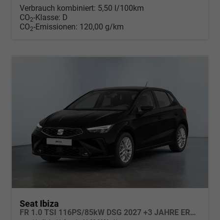
Verbrauch kombiniert:
5,50 l/100km
CO
-Klasse:
D
2
CO
-Emissionen:
120,00 g/km
2
Seat Ibiza
FR 1.0 TSI 116PS/85kW DSG 2027 +3 JAHRE ERW. GARANTIE+18" ALU PERFORMANCE+KESSY+FULL LED+SAFE& DRIVING XL+ANHÄNGER VORBEREITUNG+10,25" DIGITAL COCKPIT+