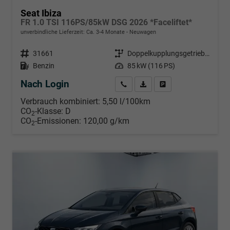
Seat Ibiza
FR 1.0 TSI 116PS/85kW DSG 2026 *Faceliftet*
unverbindliche Lieferzeit: Ca. 3-4 Monate
Neuwagen
Fahrzeugnr.
31661
Getriebe
Doppelkupplungsgetriebe (DSG)
Kraftstoff
Benzin
Leistung
85 kW (116 PS)
Nach Login
Wir rufen Sie an
PDF-Datei, Fahrzeugexposé d
Händlerangebot erstell
Verbrauch kombiniert:
5,50 l/100km
CO
-Klasse:
D
2
CO
-Emissionen:
120,00 g/km
2