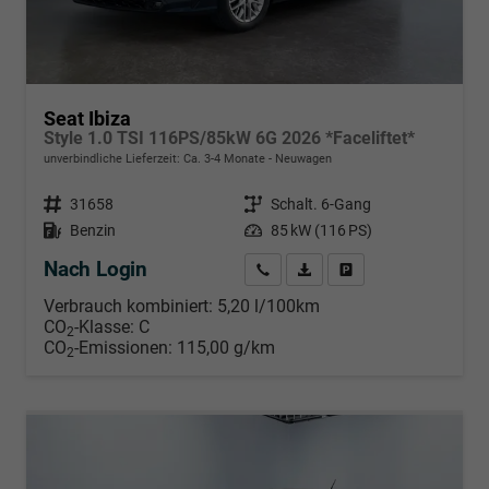
Seat Ibiza
Style 1.0 TSI 116PS/85kW 6G 2026 *Faceliftet*
unverbindliche Lieferzeit: Ca. 3-4 Monate
Neuwagen
Fahrzeugnr.
31658
Getriebe
Schalt. 6-Gang
Kraftstoff
Benzin
Leistung
85 kW (116 PS)
Nach Login
Wir rufen Sie an
PDF-Datei, Fahrzeugexposé d
Händlerangebot erstell
Verbrauch kombiniert:
5,20 l/100km
CO
-Klasse:
C
2
CO
-Emissionen:
115,00 g/km
2