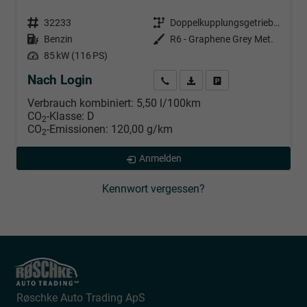
Fahrzeugnr.
32233
Getriebe
Doppelkupplungsgetriebe (DSG)
Kraftstoff
Benzin
Außenfarbe
R6 - Graphene Grey Met.
Leistung
85 kW (116 PS)
Nach Login
Wir rufen Sie an
PDF-Datei, Fahrzeugexposé d
Händlerangebot erstell
Verbrauch kombiniert:
5,50 l/100km
CO
-Klasse:
D
2
CO
-Emissionen:
120,00 g/km
2
Anmelden
Kennwort vergessen?
Røschke Auto Trading ApS