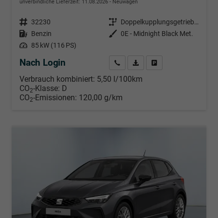
unverbindliche Lieferzeit:
11.08.2026
Neuwagen
Fahrzeugnr.
32230
Getriebe
Doppelkupplungsgetriebe (DSG)
Kraftstoff
Benzin
Außenfarbe
0E - Midnight Black Met.
Leistung
85 kW (116 PS)
Nach Login
Wir rufen Sie an
PDF-Datei, Fahrzeugexposé d
Händlerangebot erstell
Verbrauch kombiniert:
5,50 l/100km
CO
-Klasse:
D
2
CO
-Emissionen:
120,00 g/km
2