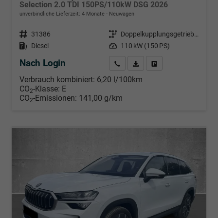
Selection 2.0 TDI 150PS/110kW DSG 2026
unverbindliche Lieferzeit:
4 Monate
Neuwagen
Fahrzeugnr.
31386
Getriebe
Doppelkupplungsgetriebe (DSG)
Kraftstoff
Diesel
Leistung
110 kW (150 PS)
Nach Login
Wir rufen Sie an
PDF-Datei, Fahrzeugexposé d
Händlerangebot erstell
Verbrauch kombiniert:
6,20 l/100km
CO
-Klasse:
E
2
CO
-Emissionen:
141,00 g/km
2