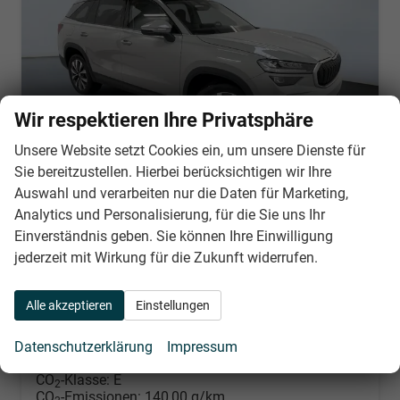
Wir respektieren Ihre Privatsphäre
Unsere Website setzt Cookies ein, um unsere Dienste für
Sie bereitzustellen. Hierbei berücksichtigen wir Ihre
Auswahl und verarbeiten nur die Daten für Marketing,
Skoda Kodiaq
Analytics und Personalisierung, für die Sie uns Ihr
Sportline 1.5 eTSI mHEV 150PS/110kW DSG 2026 +CANTON+CONVENIENCE PLUS+PERFORMANCE+AKUSTIK
Einverständnis geben. Sie können Ihre Einwilligung
unverbindliche Lieferzeit:
4 Monate
Neuwagen
jederzeit mit Wirkung für die Zukunft widerrufen.
Fahrzeugnr.
31388
Getriebe
Doppelkupplungsgetriebe (DSG)
Kraftstoff
Benzin
Leistung
110 kW (150 PS)
Alle akzeptieren
Einstellungen
Nach Login
Wir rufen Sie an
PDF-Datei, Fahrzeugexposé d
Händlerangebot erstell
Datenschutzerklärung
Impressum
Verbrauch kombiniert:
6,20 l/100km
CO
-Klasse:
E
2
CO
-Emissionen:
140,00 g/km