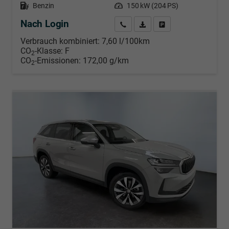
Kraftstoff
Benzin
Leistung
150 kW (204 PS)
Nach Login
Wir rufen Sie an
PDF-Datei, Fahrzeugexposé d
Händlerangebot erstell
Verbrauch kombiniert:
7,60 l/100km
CO
-Klasse:
F
2
CO
-Emissionen:
172,00 g/km
2