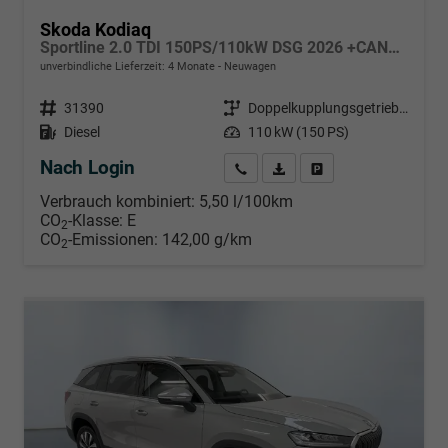
Skoda Kodiaq
Sportline 2.0 TDI 150PS/110kW DSG 2026 +CANTON+CONVENIENCE PLUS+PERFORMANCE+AKUSTIK
unverbindliche Lieferzeit:
4 Monate
Neuwagen
Fahrzeugnr.
31390
Getriebe
Doppelkupplungsgetriebe (DSG)
Kraftstoff
Diesel
Leistung
110 kW (150 PS)
Nach Login
Wir rufen Sie an
PDF-Datei, Fahrzeugexposé d
Händlerangebot erstell
Verbrauch kombiniert:
5,50 l/100km
CO
-Klasse:
E
2
CO
-Emissionen:
142,00 g/km
2