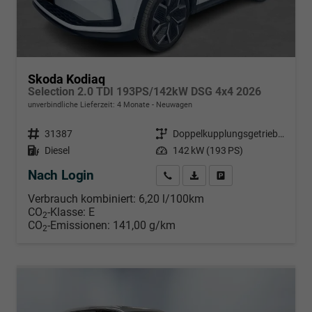
Skoda Kodiaq
Selection 2.0 TDI 193PS/142kW DSG 4x4 2026
unverbindliche Lieferzeit:
4 Monate
Neuwagen
Fahrzeugnr.
31387
Getriebe
Doppelkupplungsgetriebe (DSG)
Kraftstoff
Diesel
Leistung
142 kW (193 PS)
Nach Login
Wir rufen Sie an
PDF-Datei, Fahrzeugexposé d
Händlerangebot erstell
Verbrauch kombiniert:
6,20 l/100km
CO
-Klasse:
E
2
CO
-Emissionen:
141,00 g/km
2