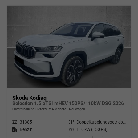
Skoda Kodiaq
Selection 1.5 eTSI mHEV 150PS/110kW DSG 2026
unverbindliche Lieferzeit:
4 Monate
Neuwagen
Fahrzeugnr.
31385
Getriebe
Doppelkupplungsgetriebe (DSG)
Kraftstoff
Benzin
Leistung
110 kW (150 PS)