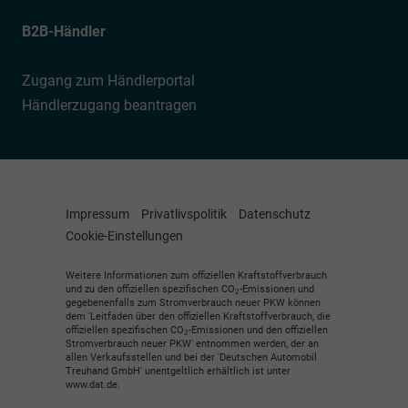
B2B-Händler
Zugang zum Händlerportal
Händlerzugang beantragen
Impressum
Privatlivspolitik
Datenschutz
Cookie-Einstellungen
Weitere Informationen zum offiziellen Kraftstoffverbrauch
und zu den offiziellen spezifischen CO
-Emissionen und
2
gegebenenfalls zum Stromverbrauch neuer PKW können
dem 'Leitfaden über den offiziellen Kraftstoffverbrauch, die
offiziellen spezifischen CO
-Emissionen und den offiziellen
2
Stromverbrauch neuer PKW' entnommen werden, der an
allen Verkaufsstellen und bei der 'Deutschen Automobil
Treuhand GmbH' unentgeltlich erhältlich ist unter
www.dat.de.