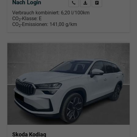
Nach Login
Wir rufen Sie an
PDF-Datei, Fahrzeugexposé d
Händlerangebot erstell
Verbrauch kombiniert:
6,20 l/100km
CO
-Klasse:
E
2
CO
-Emissionen:
141,00 g/km
2
Skoda Kodiaq