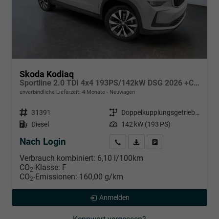
Skoda Kodiaq
Sportline 2.0 TDI 4x4 193PS/142kW DSG 2026 +CANTON+CONVENIENCE PLUS+PERFORMANCE+AKUSTIK
unverbindliche Lieferzeit:
4 Monate
Neuwagen
Fahrzeugnr.
31391
Getriebe
Doppelkupplungsgetriebe (DSG)
Kraftstoff
Diesel
Leistung
142 kW (193 PS)
Nach Login
Wir rufen Sie an
PDF-Datei, Fahrzeugexposé d
Händlerangebot erstell
Verbrauch kombiniert:
6,10 l/100km
CO
-Klasse:
F
2
CO
-Emissionen:
160,00 g/km
2
Anmelden