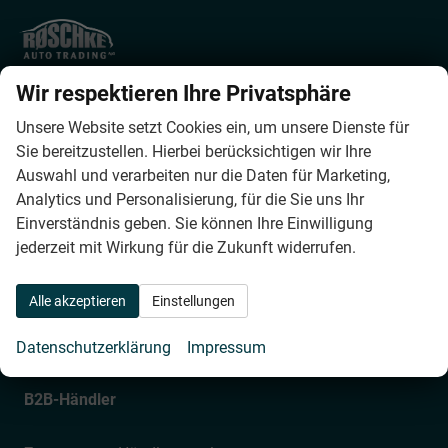
Røschke Auto Trading ApS
Wir respektieren Ihre Privatsphäre
Helsingørsgade 57
DK-3400
Hillerød
Unsere Website setzt Cookies ein, um unsere Dienste für
Phone:
0045 4879 6228
Sie bereitzustellen. Hierbei berücksichtigen wir Ihre
Fax:
0045 4879 6226
Auswahl und verarbeiten nur die Daten für Marketing,
E-mail:
info@roeschke-autotrading.dk
Analytics und Personalisierung, für die Sie uns Ihr
Einverständnis geben. Sie können Ihre Einwilligung
Bürostunden
jederzeit mit Wirkung für die Zukunft widerrufen.
Montag bis Donnerstag
Alle akzeptieren
Einstellungen
09:00 – 12:00 und 13:00 – 17:00
Freitag
Datenschutzerklärung
Impressum
09:00 – 12:00 und 13:00 – 16:00
B2B-Händler