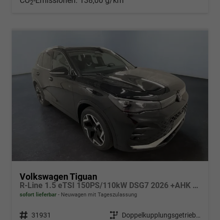
CO
-Emissionen:
138,00 g/km
2
Volkswagen Tiguan
R-Line 1.5 eTSI 150PS/110kW DSG7 2026 +AHK & PANO
sofort lieferbar
Neuwagen mit Tageszulassung
Fahrzeugnr.
31931
Getriebe
Doppelkupplungsgetriebe (DSG)