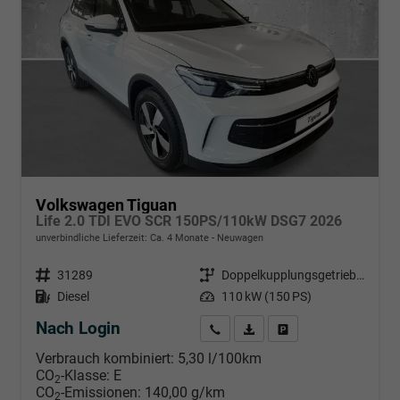
Volkswagen Tiguan
Life 2.0 TDI EVO SCR 150PS/110kW DSG7 2026
unverbindliche Lieferzeit: Ca. 4 Monate
Neuwagen
Fahrzeugnr.
31289
Getriebe
Doppelkupplungsgetriebe (DSG)
Kraftstoff
Diesel
Leistung
110 kW (150 PS)
Nach Login
Wir rufen Sie an
PDF-Datei, Fahrzeugexposé d
Händlerangebot erstell
Verbrauch kombiniert:
5,30 l/100km
CO
-Klasse:
E
2
CO
-Emissionen:
140,00 g/km
2