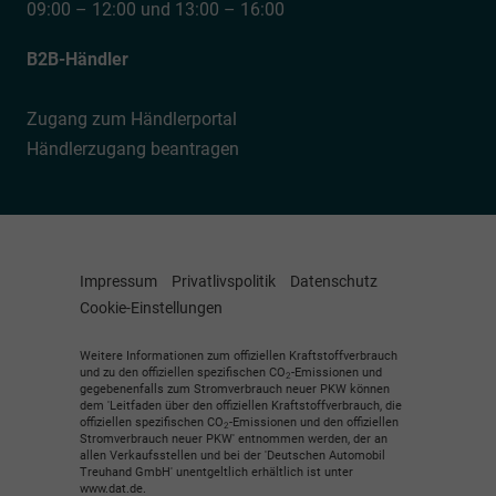
09:00 – 12:00 und 13:00 – 16:00
B2B-Händler
Zugang zum Händlerportal
Händlerzugang beantragen
Impressum
Privatlivspolitik
Datenschutz
Cookie-Einstellungen
Weitere Informationen zum offiziellen Kraftstoffverbrauch
und zu den offiziellen spezifischen CO
-Emissionen und
2
gegebenenfalls zum Stromverbrauch neuer PKW können
dem 'Leitfaden über den offiziellen Kraftstoffverbrauch, die
offiziellen spezifischen CO
-Emissionen und den offiziellen
2
Stromverbrauch neuer PKW' entnommen werden, der an
allen Verkaufsstellen und bei der 'Deutschen Automobil
Treuhand GmbH' unentgeltlich erhältlich ist unter
www.dat.de.