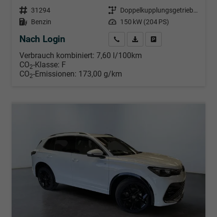
Fahrzeugnr.
31294
Getriebe
Doppelkupplungsgetriebe (DSG)
Kraftstoff
Benzin
Leistung
150 kW (204 PS)
Nach Login
Wir rufen Sie an
PDF-Datei, Fahrzeugexposé d
Händlerangebot erstell
Verbrauch kombiniert:
7,60 l/100km
CO
-Klasse:
F
2
CO
-Emissionen:
173,00 g/km
2