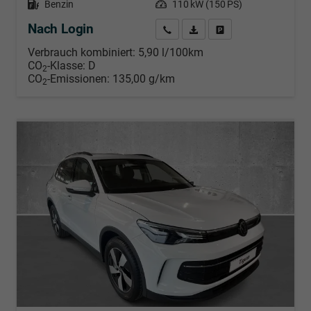
Kraftstoff
Benzin
Leistung
110 kW (150 PS)
Nach Login
Wir rufen Sie an
PDF-Datei, Fahrzeugexposé d
Händlerangebot erstell
Verbrauch kombiniert:
5,90 l/100km
CO
-Klasse:
D
2
CO
-Emissionen:
135,00 g/km
2