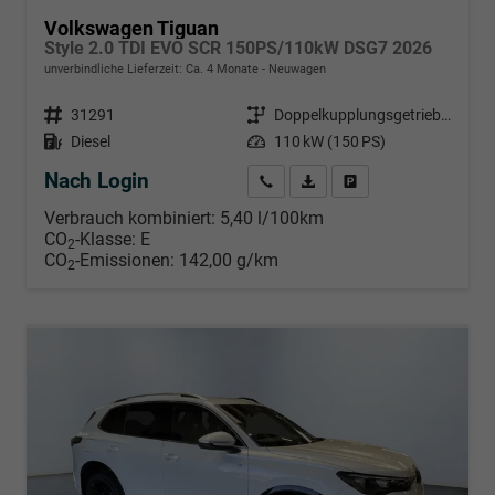
Volkswagen Tiguan
Style 2.0 TDI EVO SCR 150PS/110kW DSG7 2026
unverbindliche Lieferzeit: Ca. 4 Monate
Neuwagen
Fahrzeugnr.
31291
Getriebe
Doppelkupplungsgetriebe (DSG)
Kraftstoff
Diesel
Leistung
110 kW (150 PS)
Nach Login
Wir rufen Sie an
PDF-Datei, Fahrzeugexposé d
Händlerangebot erstell
Verbrauch kombiniert:
5,40 l/100km
CO
-Klasse:
E
2
CO
-Emissionen:
142,00 g/km
2