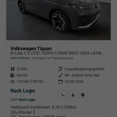
Volkswagen Tiguan
R-Line 1.5 eTSI 150PS/110kW DSG7 2026 +AHK+PANO+MATRIX
sofort lieferbar
Neuwagen mit Tageszulassung
Fahrzeugnr.
31926
Getriebe
Doppelkupplungsgetriebe (DSG)
Kraftstoff
Benzin
Außenfarbe
B0 - Dolphin Grey Met.
Leistung
110 kW (150 PS)
24.06.2026
Nach Login
Wir rufen Sie an
PDF-Datei, Fahrzeugexposé d
Händlerangebot erstell
UVP:
Nach Login
Verbrauch kombiniert:
6,10 l/100km
CO
-Klasse:
E
2