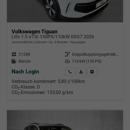
Volkswagen Tiguan
Life 1.5 eTSI 150PS/110kW DSG7 2026
unverbindliche Lieferzeit: Ca. 4 Monate
Neuwagen
Fahrzeugnr.
31288
Getriebe
Doppelkupplungsgetriebe (DSG)
Kraftstoff
Benzin
Leistung
110 kW (150 PS)
Nach Login
Wir rufen Sie an
PDF-Datei, Fahrzeugexposé d
Händlerangebot erstell
Verbrauch kombiniert:
5,80 l/100km
CO
-Klasse:
D
2
CO
-Emissionen:
133,00 g/km
2