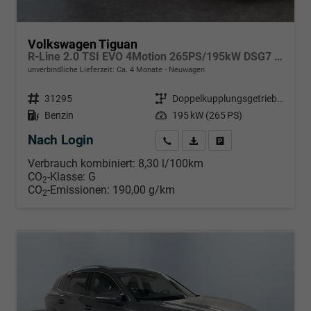
Volkswagen Tiguan
R-Line 2.0 TSI EVO 4Motion 265PS/195kW DSG7 2026
unverbindliche Lieferzeit: Ca. 4 Monate
Neuwagen
Fahrzeugnr.
31295
Getriebe
Doppelkupplungsgetriebe (DSG)
Kraftstoff
Benzin
Leistung
195 kW (265 PS)
Nach Login
Wir rufen Sie an
PDF-Datei, Fahrzeugexposé d
Händlerangebot erstell
Verbrauch kombiniert:
8,30 l/100km
CO
-Klasse:
G
2
CO
-Emissionen:
190,00 g/km
2