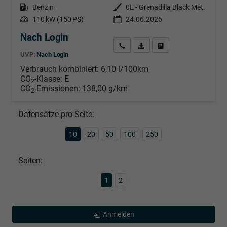
Kraftstoff
Benzin
Außenfarbe
0E - Grenadilla Black Met.
Leistung
110 kW (150 PS)
24.06.2026
Nach Login
Wir rufen Sie an
PDF-Datei, Fahrzeugexposé d
Händlerangebot erstell
UVP:
Nach Login
Verbrauch kombiniert:
6,10 l/100km
CO
-Klasse:
E
2
CO
-Emissionen:
138,00 g/km
2
Datensätze pro Seite:
10
20
50
100
250
Seiten:
1
2
Anmelden