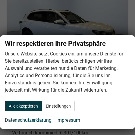
Wir respektieren Ihre Privatsphäre
Unsere Website setzt Cookies ein, um unsere Dienste für
Sie bereitzustellen. Hierbei berücksichtigen wir Ihre
Auswahl und verarbeiten nur die Daten für Marketing,
Analytics und Personalisierung, für die Sie uns Ihr
Volkswagen Tiguan
Einverständnis geben. Sie können Ihre Einwilligung
R-Line 2.0 TDI 4Motion 193PS/142kW DSG7 2026
jederzeit mit Wirkung für die Zukunft widerrufen.
unverbindliche Lieferzeit: Ca. 4 Monate
Neuwagen
Fahrzeugnr.
31293
Getriebe
Doppelkupplungsgetriebe (DSG)
Alle akzeptieren
Einstellungen
Kraftstoff
Diesel
Leistung
142 kW (193 PS)
Datenschutzerklärung
Impressum
Nach Login
Wir rufen Sie an
PDF-Datei, Fahrzeugexposé d
Händlerangebot erstell
Verbrauch kombiniert:
6,30 l/100km