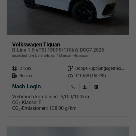
Volkswagen Tiguan
R-Line 1.5 eTSI 150PS/110kW DSG7 2026
unverbindliche Lieferzeit: ca. 4 Monate
Neuwagen
Fahrzeugnr.
31292
Getriebe
Doppelkupplungsgetriebe (DSG)
Kraftstoff
Benzin
Leistung
110 kW (150 PS)
Nach Login
Wir rufen Sie an
PDF-Datei, Fahrzeugexposé d
Händlerangebot erstell
Verbrauch kombiniert:
6,10 l/100km
CO
-Klasse:
E
2
CO
-Emissionen:
138,00 g/km
2