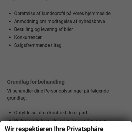
Oprettelse af kundeprofil på vores hjemmeside
Anmodning om modtagelse af nyhedsbreve
Bestilling og levering af biler
Konkurrencer
Salgsfremmende tiltag
Grundlag for behandling
Vi behandler dine Personoplysninger på følgende
grundlag:
Opfyldelse af en kontrakt du er part i
Retlig forpligtelse, der påhviler os efter anden
Wir respektieren Ihre Privatsphäre
lovgivning