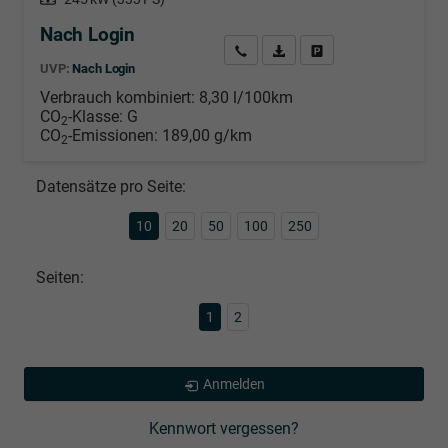
Nach Login
Wir rufen Sie an
PDF-Datei, Fahrzeugexposé d
Händlerangebot erstell
UVP:
Nach Login
Verbrauch kombiniert:
8,30 l/100km
CO
-Klasse:
G
2
CO
-Emissionen:
189,00 g/km
2
Datensätze pro Seite:
10
20
50
100
250
Seiten:
1
2
Anmelden
Kennwort vergessen?