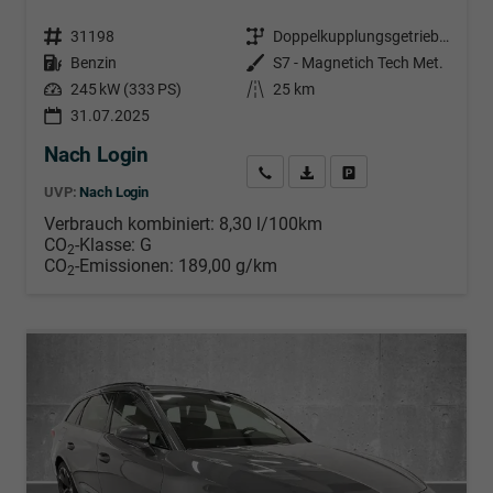
Fahrzeugnr.
31198
Getriebe
Doppelkupplungsgetriebe (DSG)
Kraftstoff
Benzin
Außenfarbe
S7 - Magnetich Tech Met.
Leistung
245 kW (333 PS)
Kilometerstand
25 km
31.07.2025
Nach Login
Wir rufen Sie an
PDF-Datei, Fahrzeugexposé d
Händlerangebot erstell
UVP:
Nach Login
Verbrauch kombiniert:
8,30 l/100km
CO
-Klasse:
G
2
CO
-Emissionen:
189,00 g/km
2