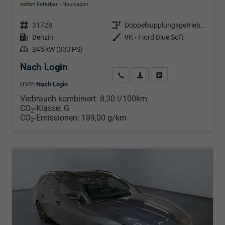
sofort lieferbar
Neuwagen
Fahrzeugnr.
31728
Getriebe
Doppelkupplungsgetriebe (DSG)
Kraftstoff
Benzin
Außenfarbe
9K - Fiord Blue Soft
Leistung
245 kW (333 PS)
Nach Login
Wir rufen Sie an
PDF-Datei, Fahrzeugexposé d
Händlerangebot erstell
UVP:
Nach Login
Verbrauch kombiniert:
8,30 l/100km
CO
-Klasse:
G
2
CO
-Emissionen:
189,00 g/km
2