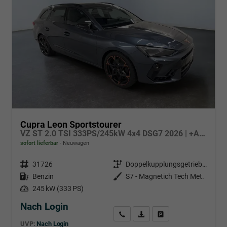
Cupra Leon Sportstourer
VZ ST 2.0 TSI 333PS/245kW 4x4 DSG7 2026 | +AHK +PANO +NAVI +Matrix +Immersive +5J Erw. Garantie
sofort lieferbar
Neuwagen
Fahrzeugnr.
31726
Getriebe
Doppelkupplungsgetriebe (DSG)
Kraftstoff
Benzin
Außenfarbe
S7 - Magnetich Tech Met.
Leistung
245 kW (333 PS)
Nach Login
Wir rufen Sie an
PDF-Datei, Fahrzeugexposé d
Händlerangebot erstell
UVP:
Nach Login