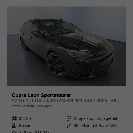
Cupra Leon Sportstourer
VZ ST 2.0 TSI 333PS/245kW 4x4 DSG7 2026 | +AHK +NAVI +Matrix +Immersive +5J Erw. Garantie
sofort lieferbar
Neuwagen
Fahrzeugnr.
31730
Getriebe
Doppelkupplungsgetriebe (DSG)
Kraftstoff
Benzin
Außenfarbe
0E - Midnight Black Met.
Leistung
245 kW (333 PS)