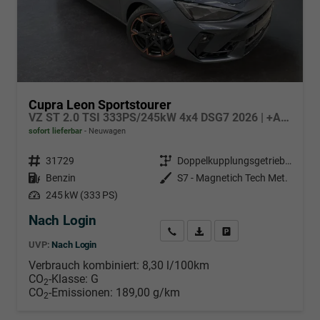
Cupra Leon Sportstourer
VZ ST 2.0 TSI 333PS/245kW 4x4 DSG7 2026 | +AHK +NAVI +Matrix +Immersive +5J Erw. Garantie
sofort lieferbar
Neuwagen
Fahrzeugnr.
31729
Getriebe
Doppelkupplungsgetriebe (DSG)
Kraftstoff
Benzin
Außenfarbe
S7 - Magnetich Tech Met.
Leistung
245 kW (333 PS)
Nach Login
Wir rufen Sie an
PDF-Datei, Fahrzeugexposé d
Händlerangebot erstell
UVP:
Nach Login
Verbrauch kombiniert:
8,30 l/100km
CO
-Klasse:
G
2
CO
-Emissionen:
189,00 g/km
2