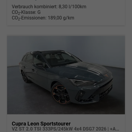
Verbrauch kombiniert:
8,30 l/100km
CO
-Klasse:
G
2
CO
-Emissionen:
189,00 g/km
2
Cupra Leon Sportstourer
VZ ST 2.0 TSI 333PS/245kW 4x4 DSG7 2026 | +AHK +NAVI +Matrix +Immersive +5J Erw. Garantie