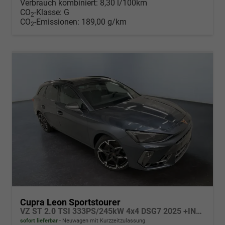
Verbrauch kombiniert:
8,30 l/100km
CO
-Klasse:
G
2
CO
-Emissionen:
189,00 g/km
2
Cupra Leon Sportstourer
VZ ST 2.0 TSI 333PS/245kW 4x4 DSG7 2025 +INT. DRIVE+MATRIX+AHK+Erweiterte Garantie.
sofort lieferbar
Neuwagen mit Kurzzeitzulassung