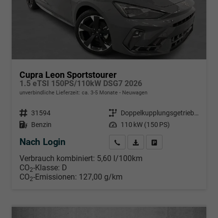
Cupra Leon Sportstourer
1.5 eTSI 150PS/110kW DSG7 2026
unverbindliche Lieferzeit: ca. 3-5 Monate
Neuwagen
Fahrzeugnr.
31594
Getriebe
Doppelkupplungsgetriebe (DSG)
Kraftstoff
Benzin
Leistung
110 kW (150 PS)
Nach Login
Wir rufen Sie an
PDF-Datei, Fahrzeugexposé d
Händlerangebot erstell
Verbrauch kombiniert:
5,60 l/100km
CO
-Klasse:
D
2
CO
-Emissionen:
127,00 g/km
2