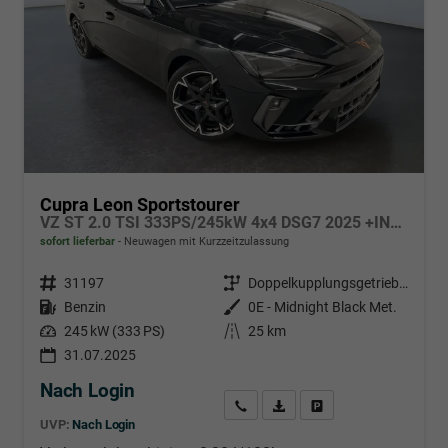
Cupra Leon Sportstourer
VZ ST 2.0 TSI 333PS/245kW 4x4 DSG7 2025 +INT. DRIVE+MATRIX+AHK+Erweiterte Garantie.
sofort lieferbar
Neuwagen mit Kurzzeitzulassung
Fahrzeugnr.
31197
Getriebe
Doppelkupplungsgetriebe (DSG)
Kraftstoff
Benzin
Außenfarbe
0E - Midnight Black Met.
Leistung
245 kW (333 PS)
Kilometerstand
25 km
31.07.2025
Nach Login
Wir rufen Sie an
PDF-Datei, Fahrzeugexposé d
Händlerangebot erstell
UVP:
Nach Login