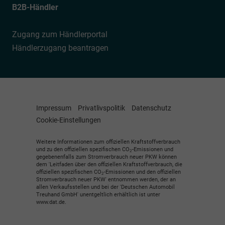
B2B-Händler
Zugang zum Händlerportal
Händlerzugang beantragen
Impressum
Privatlivspolitik
Datenschutz
Cookie-Einstellungen
Weitere Informationen zum offiziellen Kraftstoffverbrauch
und zu den offiziellen spezifischen CO
-Emissionen und
2
gegebenenfalls zum Stromverbrauch neuer PKW können
dem 'Leitfaden über den offiziellen Kraftstoffverbrauch, die
offiziellen spezifischen CO
-Emissionen und den offiziellen
2
Stromverbrauch neuer PKW' entnommen werden, der an
allen Verkaufsstellen und bei der 'Deutschen Automobil
Treuhand GmbH' unentgeltlich erhältlich ist unter
www.dat.de.