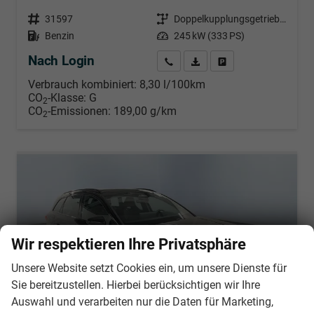
Fahrzeugnr.
31597
Getriebe
Doppelkupplungsgetriebe (DSG)
Kraftstoff
Benzin
Leistung
245 kW (333 PS)
Nach Login
Wir rufen Sie an
PDF-Datei, Fahrzeugexposé d
Händlerangebot erstell
Verbrauch kombiniert:
8,30 l/100km
CO
-Klasse:
G
2
CO
-Emissionen:
189,00 g/km
2
Wir respektieren Ihre Privatsphäre
Unsere Website setzt Cookies ein, um unsere Dienste für
Sie bereitzustellen. Hierbei berücksichtigen wir Ihre
Auswahl und verarbeiten nur die Daten für Marketing,