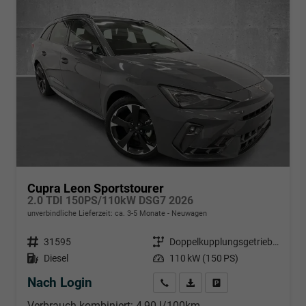
Cupra Leon Sportstourer
2.0 TDI 150PS/110kW DSG7 2026
unverbindliche Lieferzeit: ca. 3-5 Monate
Neuwagen
Fahrzeugnr.
31595
Getriebe
Doppelkupplungsgetriebe (DSG)
Kraftstoff
Diesel
Leistung
110 kW (150 PS)
Nach Login
Wir rufen Sie an
PDF-Datei, Fahrzeugexposé d
Händlerangebot erstell
Verbrauch kombiniert:
4,90 l/100km