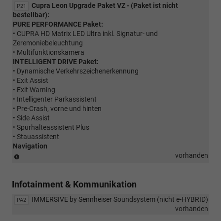
Cupra Leon Upgrade Paket VZ - (Paket ist nicht
P21
bestellbar):
PURE PERFORMANCE Paket:
• CUPRA HD Matrix LED Ultra inkl. Signatur- und
Zeremoniebeleuchtung
• Multifunktionskamera
INTELLIGENT DRIVE Paket:
• Dynamische Verkehrszeichenerkennung
• Exit Assist
• Exit Warning
• Intelligenter Parkassistent
• Pre-Crash, vorne und hinten
• Side Assist
• Spurhalteassistent Plus
• Stauassistent
Navigation
(Paket
vorhanden
ist
nicht
Infotainment & Kommunikation
bestellbar)
IMMERSIVE by Sennheiser Soundsystem (nicht e-HYBRID)
PA2
vorhanden