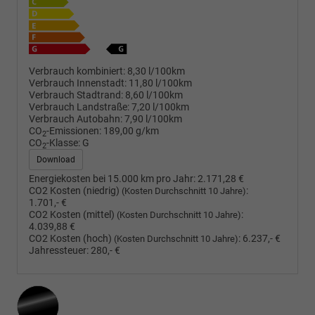
Verbrauch kombiniert:
8,30 l/100km
Verbrauch Innenstadt:
11,80 l/100km
Verbrauch Stadtrand:
8,60 l/100km
Verbrauch Landstraße:
7,20 l/100km
Verbrauch Autobahn:
7,90 l/100km
CO
-Emissionen:
189,00 g/km
2
CO
-Klasse:
G
2
Download
Energiekosten bei 15.000 km pro Jahr:
2.171,28 €
CO2 Kosten (niedrig)
:
(Kosten Durchschnitt 10 Jahre)
1.701,- €
CO2 Kosten (mittel)
:
(Kosten Durchschnitt 10 Jahre)
4.039,88 €
CO2 Kosten (hoch)
:
6.237,- €
(Kosten Durchschnitt 10 Jahre)
Jahressteuer:
280,- €