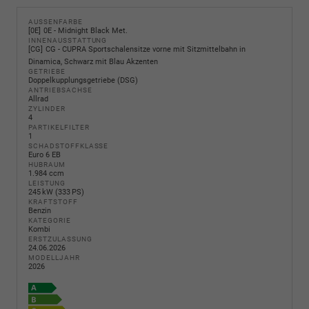
AUSSENFARBE
0E
0E - Midnight Black Met.
INNENAUSSTATTUNG
CG
CG - CUPRA Sportschalensitze vorne mit Sitzmittelbahn in
Dinamica, Schwarz mit Blau Akzenten
GETRIEBE
Doppelkupplungsgetriebe (DSG)
ANTRIEBSACHSE
Allrad
ZYLINDER
4
PARTIKELFILTER
1
SCHADSTOFFKLASSE
Euro 6 EB
HUBRAUM
1.984 ccm
LEISTUNG
245 kW (333 PS)
KRAFTSTOFF
Benzin
KATEGORIE
Kombi
ERSTZULASSUNG
24.06.2026
MODELLJAHR
2026