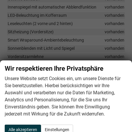
Innenspiegel mit automatischer Abblendfunktion
vorhanden
LED-Beleuchtung im Kofferraum
vorhanden
Leseleuchten (2 vorne und 2 hinten)
vorhanden
Sitzheizung (Vordersitze)
vorhanden
Smart Wraparound-Ambientebeleuchtung
vorhanden
Sonnenblenden mit Licht und Spiegel
vorhanden
Vordersitzarmlehne
vorhanden
Wir respektieren Ihre Privatsphäre
Infotainment & Kommunikation
Unsere Website setzt Cookies ein, um unsere Dienste für
10 Zoll Digitales Cockpit
vorhanden
Sie bereitzustellen. Hierbei berücksichtigen wir Ihre
12,9 Zoll Infotainment-Bildschirm
vorhanden
Auswahl und verarbeiten nur die Daten für Marketing,
Connectivity Box (inkl. Bluetooth und Mobile Phone Interface)
Analytics und Personalisierung, für die Sie uns Ihr
vorhanden
Einverständnis geben. Sie können Ihre Einwilligung
CUPRA Full Link (kabellos)
vorhanden
jederzeit mit Wirkung für die Zukunft widerrufen.
Sprachsteuerung
vorhanden
Alle akzeptieren
Einstellungen