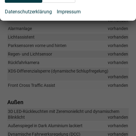
Sicherheit & Assistenz
Datenschutzerklärung
Impressum
Adaptive Geschwindigkeitsregelung mit Follow-to-Stop
vorhanden
Alarmanlage
vorhanden
Lichtassistent
vorhanden
Parksensoren vorne und hinten
vorhanden
Regen- und Lichtsensor
vorhanden
Rückfahrkamera
vorhanden
XDS-Differenzialsperre (dynamische Schlupfregelung)
vorhanden
Front Cross Traffic Assist
vorhanden
Außen
3D LED-Rückleuchten mit Zeremonielicht und dynamischem
Blinklicht
vorhanden
Außenspiegel in Dark Aluminium lackiert
vorhanden
Dynamische Fahrwerksregelung (DCC)
vorhanden