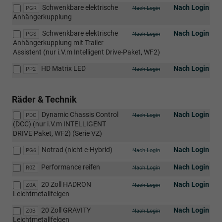
Schwenkbare elektrische
Nach Login
PGR
Nach Login
Anhängerkupplung
Schwenkbare elektrische
Nach Login
PGS
Nach Login
Anhängerkupplung mit Trailer
Assistent (nur i.V.m Intelligent Drive-Paket, WF2)
HD Matrix LED
Nach Login
PP2
Nach Login
Räder & Technik
Dynamic Chassis Control
Nach Login
PDC
Nach Login
(DCC) (nur i.V.m INTELLIGENT
DRIVE Paket, WF2) (Serie VZ)
Notrad (nicht e-Hybrid)
Nach Login
PG6
Nach Login
Performance reifen
Nach Login
R0Z
Nach Login
20 Zoll HADRON
Nach Login
Z0A
Nach Login
Leichtmetallfelgen
20 Zoll GRAVITY
Nach Login
Z0B
Nach Login
Leichtmetallfelgen