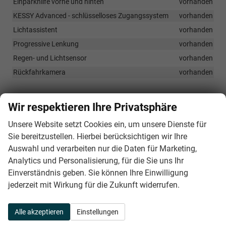
Einparkhilfe vorne und hinten
vorhanden
KESSY Advanced - schlüsselloses Zugangssystem
vorhanden
Lichtassistent
vorhanden
Progressive Lenkung
vorhanden
Regen- und Lichtsensor
vorhanden
Rückfahrkamera
vorhanden
Außen
Wir respektieren Ihre Privatsphäre
3D-LED-Rückleuchten mit Ceremony Light und dynamischem
Unsere Website setzt Cookies ein, um unsere Dienste für
Blinker
vorhanden
Sie bereitzustellen. Hierbei berücksichtigen wir Ihre
Abgedunkelte Scheiben
vorhanden
Auswahl und verarbeiten nur die Daten für Marketing,
Akustik-Windschutzscheibe mit Wärmeisolierung
vorhanden
Analytics und Personalisierung, für die Sie uns Ihr
Anhängevorrichtung - Vorbereitung
vorhanden
Einverständnis geben. Sie können Ihre Einwilligung
Außenspiegel in Wagenfarbe lackiert
vorhanden
jederzeit mit Wirkung für die Zukunft widerrufen.
Einstiegsleisten aus Aluminium
vorhanden
Elektrisch anklappbare und beheizbare Außenspiegel
Alle akzeptieren
Einstellungen
vorhanden