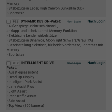
Memory
• Sitzbezüge in Leder, High Canyon Dunkellilla (UD)
• Sportsitze
DYNAMIC DESIGN-Paket:
Nach Login
PS2
Nach Login
• Außenspiegel elektrisch einstell-,
anklapp- und beheizbar mit Memory-Funktion
• Elektrische Lendenwirbelstütze
• Sitzbezüge in Dinamica, Moon light Schwarz/Grau (YA)
• Sitzeinstellung elektrisch, für beide Vordersitze, Fahrersitz mit
Memory
• Sportsitze
INTELLIGENT DRIVE-
Nach Login
WF2
Nach Login
Paket:
• Ausstiegsassistent
• Head-Up-Display
• Intelligent Park Assist
• Lane Assist Plus
• Light Assist
• Rear Traffic Assist
• Side Assist
• Top View (360 kamera)