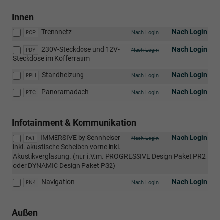
Innen
Trennnetz
Nach Login
PCP
Nach Login
230V-Steckdose und 12V-
Nach Login
PDY
Nach Login
Steckdose im Kofferraum
Standheizung
Nach Login
PPH
Nach Login
Panoramadach
Nach Login
PTC
Nach Login
Infotainment & Kommunikation
IMMERSIVE by Sennheiser
Nach Login
PA1
Nach Login
inkl. akustische Scheiben vorne inkl.
Akustikverglasung. (nur i.V.m. PROGRESSIVE Design Paket PR2
oder DYNAMIC Design Paket PS2)
Navigation
Nach Login
RN4
Nach Login
Außen