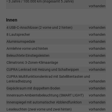
• 3 Jahre / 100.000 km (insgesamt 5 Jahre)
vorhanden
Innen
4 USB-C-Anschlüsse (2 vorne und 2 hinten)
vorhanden
8 Lautsprecher
vorhanden
Aluminiumspedale
vorhanden
Armlehne vorne und hinten
vorhanden
Beleuchtete Einstiegsleisten
vorhanden
Climatronic 3-Zonen-Klimaanlage
vorhanden
CUPRA Lenkrad mit Heizung und Schaltwippen
vorhanden
CUPRA Multifunktionslenkrad mit Satellitentasten und
Lenkradheizung
vorhanden
Gepäckraum mit doppeltem Boden
vorhanden
Innenraum-Ambientebeleuchtung (SMART LIGHT)
vorhanden
Innenspiegel mit automatischer Abblendfunktion
vorhanden
Leseleuchten (zwei vorne und zwei hinten)
vorhanden