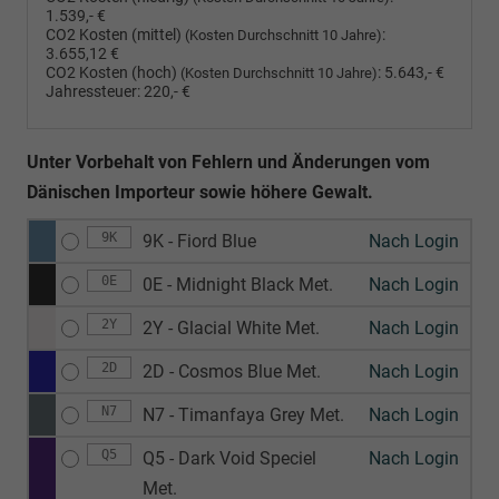
1.539,- €
CO2 Kosten (mittel)
:
(Kosten Durchschnitt 10 Jahre)
3.655,12 €
CO2 Kosten (hoch)
:
5.643,- €
(Kosten Durchschnitt 10 Jahre)
Jahressteuer:
220,- €
Unter Vorbehalt von Fehlern und Änderungen vom
Dänischen Importeur sowie höhere Gewalt.
9K
9K - Fiord Blue
Nach Login
0E
0E - Midnight Black Met.
Nach Login
2Y
2Y - Glacial White Met.
Nach Login
2D
2D - Cosmos Blue Met.
Nach Login
N7
N7 - Timanfaya Grey Met.
Nach Login
Q5
Q5 - Dark Void Speciel
Nach Login
Met.