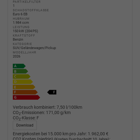
PARTIKELFILTER
1
SCHADSTOFFKLASSE
Euro 6 EB
HUBRAUM
1.984 ccm
LEISTUNG
150 kW (204 PS)
KRAFTSTOFF
Benzin
KATEGORIE
SUV/Geländewagen/Pickup
MODELLJAHR
2026
Verbrauch kombiniert:
7,50 l/100km
CO
-Emissionen:
171,00 g/km
2
CO
-Klasse:
F
2
Download
Energiekosten bei 15.000 km pro Jahr:
1.962,00 €
CO2 Kosten (niedrig)
:
(Kosten Durchschnitt 10 Jahre)