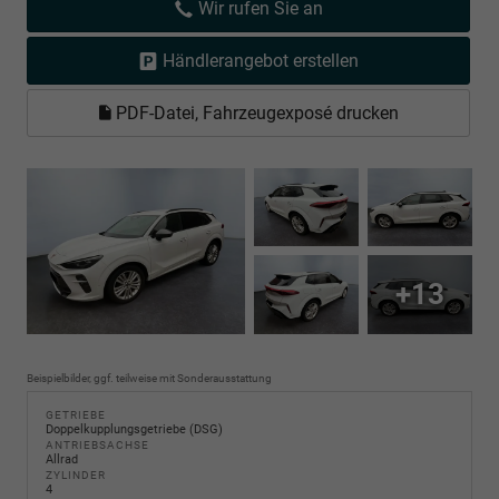
Wir rufen Sie an
Händlerangebot erstellen
PDF-Datei, Fahrzeugexposé drucken
+13
Beispielbilder, ggf. teilweise mit Sonderausstattung
GETRIEBE
Doppelkupplungsgetriebe (DSG)
ANTRIEBSACHSE
Allrad
ZYLINDER
4