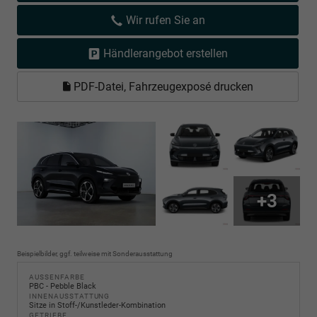
Wir rufen Sie an
Händlerangebot erstellen
PDF-Datei, Fahrzeugexposé drucken
+3
Beispielbilder, ggf. teilweise mit Sonderausstattung
AUSSENFARBE
PBC - Pebble Black
INNENAUSSTATTUNG
Sitze in Stoff-/Kunstleder-Kombination
GETRIEBE