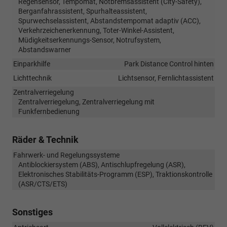
Regensensor, Tempomat, Notbremsassistent (City-Safety),
Berganfahrassistent, Spurhalteassistent,
Spurwechselassistent, Abstandstempomat adaptiv (ACC),
Verkehrzeichenerkennung, Toter-Winkel-Assistent,
Müdigkeitserkennungs-Sensor, Notrufsystem,
Abstandswarner
Einparkhilfe
Park Distance Control hinten
Lichttechnik
Lichtsensor, Fernlichtassistent
Zentralverriegelung
Zentralverriegelung, Zentralverriegelung mit
Funkfernbedienung
Räder & Technik
Fahrwerk- und Regelungssysteme
Antiblockiersystem (ABS), Antischlupfregelung (ASR),
Elektronisches Stabilitäts-Programm (ESP), Traktionskontrolle
(ASR/CTS/ETS)
Sonstiges