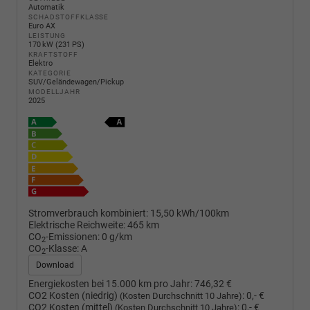
Automatik
SCHADSTOFFKLASSE
Euro AX
LEISTUNG
170 kW (231 PS)
KRAFTSTOFF
Elektro
KATEGORIE
SUV/Geländewagen/Pickup
MODELLJAHR
2025
Stromverbrauch kombiniert:
15,50 kWh/100km
Elektrische Reichweite:
465 km
CO
-Emissionen:
0 g/km
2
CO
-Klasse:
A
2
Download
Energiekosten bei 15.000 km pro Jahr:
746,32 €
CO2 Kosten (niedrig)
:
0,- €
(Kosten Durchschnitt 10 Jahre)
CO2 Kosten (mittel)
:
0,- €
(Kosten Durchschnitt 10 Jahre)