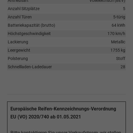
Antriebsart
Vollelektrisch (BEV)
Anzahl Sitzplätze
5
Anzahl Türen
5-türig
Batteriekapazität (brutto)
64 kWh
Höchstgeschwindigkeit
170 km/h
Lackierung
Metallic
Leergewicht
1755 kg
Polsterung
Stoff
Schnellladen-Ladedauer
28
Europäische Reifen-Kennzeichnungs-Verordnung
EU (VO) 2020/740 ab 01.05.2021
Bitte kontaktieren Sie unser Verkaufsteam, wir stellen