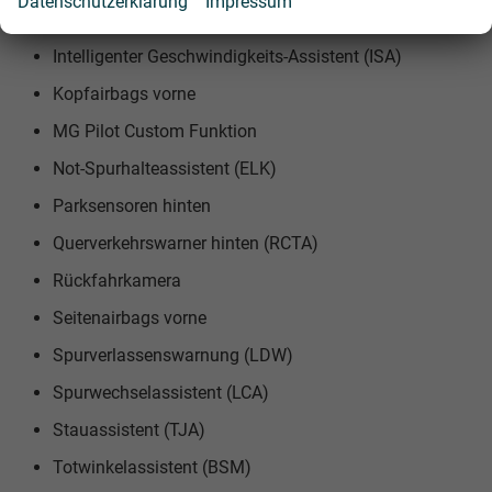
Datenschutzerklärung
Impressum
Intelligente Fernlichtsteuerung (IHC)
Intelligenter Geschwindigkeits-Assistent (ISA)
Kopfairbags vorne
MG Pilot Custom Funktion
Not-Spurhalteassistent (ELK)
Parksensoren hinten
Querverkehrswarner hinten (RCTA)
Rückfahrkamera
Seitenairbags vorne
Spurverlassenswarnung (LDW)
Spurwechselassistent (LCA)
Stauassistent (TJA)
Totwinkelassistent (BSM)