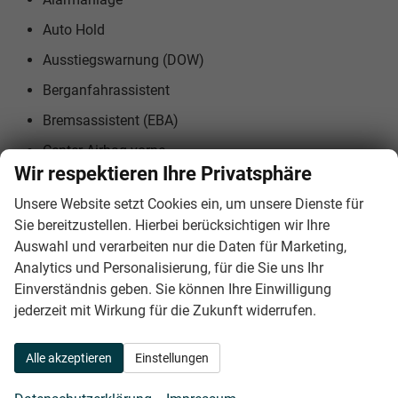
Auto Hold
Ausstiegswarnung (DOW)
Berganfahrassistent
Bremsassistent (EBA)
Center-Airbag vorne
Wir respektieren Ihre Privatsphäre
Deaktivierbarer Beifahrerairbag
Unsere Website setzt Cookies ein, um unsere Dienste für
eCall-Notrufsystem
Sie bereitzustellen. Hierbei berücksichtigen wir Ihre
Fahreraufmerksamkeitsüberwachung (DMS)
Auswahl und verarbeiten nur die Daten für Marketing,
Analytics und Personalisierung, für die Sie uns Ihr
Frontairbags für Fahrer und Beifahrer
Einverständnis geben. Sie können Ihre Einwilligung
Frontkollisionswarnung (FCW)
jederzeit mit Wirkung für die Zukunft widerrufen.
Geschwindigkeitsregelanlage mit Abstandsregelung
(ACC)
Alle akzeptieren
Einstellungen
Gurtwarnsystem vorne und hinten