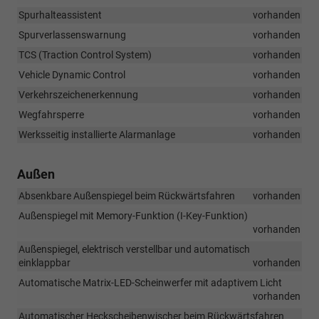
Spurhalteassistent
vorhanden
Spurverlassenswarnung
vorhanden
TCS (Traction Control System)
vorhanden
Vehicle Dynamic Control
vorhanden
Verkehrszeichenerkennung
vorhanden
Wegfahrsperre
vorhanden
Werksseitig installierte Alarmanlage
vorhanden
Außen
Absenkbare Außenspiegel beim Rückwärtsfahren
vorhanden
Außenspiegel mit Memory-Funktion (I-Key-Funktion)
vorhanden
Außenspiegel, elektrisch verstellbar und automatisch
einklappbar
vorhanden
Automatische Matrix-LED-Scheinwerfer mit adaptivem Licht
vorhanden
Automatischer Heckscheibenwischer beim Rückwärtsfahren