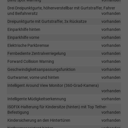
Blind Spot Warning
vorhanden
Drei Dreipunktgurte, höhenverstellbar mit Gurtstraffer, Fahrer
und Beifahrersitz
vorhanden
Dreipunktgurte mit Gurtstraffer, 3x Rücksitze
vorhanden
Einparkhilfe hinten
vorhanden
Einparkhilfe vorne
vorhanden
Elektrische Parkbremse
vorhanden
Fernbediente Zentralverriegelung
vorhanden
Forward Collision Warning
vorhanden
Geschwindigkeitsanpassungsfunktion
vorhanden
Gurtwarner, vorne und hinten
vorhanden
Intelligent Around View Monitor (360-Grad-Kamera)
vorhanden
Intelligente Müdigkeitserkennung
vorhanden
ISOFIX-Halterung für Kindersitze (hinten) mit Top Tether-
Befestigung
vorhanden
Kindersicherung an den Hintertüren
vorhanden