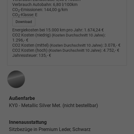
Verbrauch Autobahn:
6,80 l/100km
CO
-Emissionen:
144,00 g/km
2
CO
-Klasse:
E
2
Download
Energiekosten bei 15.000 km pro Jahr:
1.674,24 €
CO2 Kosten (niedrig)
:
(Kosten Durchschnitt 10 Jahre)
1.296,- €
CO2 Kosten (mittel)
:
3.078,- €
(Kosten Durchschnitt 10 Jahre)
CO2 Kosten (hoch)
:
4.752,- €
(Kosten Durchschnitt 10 Jahre)
Jahressteuer:
135,- €
Außenfarbe
KY0 - Metallic Silver Met. (nicht bestellbar)
Innenausstattung
Sitzbezüge in Premium Leder, Schwarz