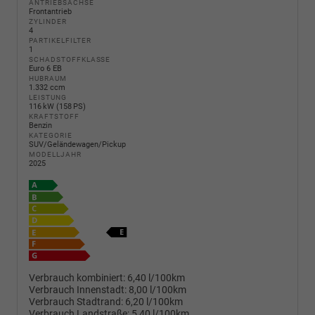
ANTRIEBSACHSE
Frontantrieb
ZYLINDER
4
PARTIKELFILTER
1
SCHADSTOFFKLASSE
Euro 6 EB
HUBRAUM
1.332 ccm
LEISTUNG
116 kW (158 PS)
KRAFTSTOFF
Benzin
KATEGORIE
SUV/Geländewagen/Pickup
MODELLJAHR
2025
Verbrauch kombiniert:
6,40 l/100km
Verbrauch Innenstadt:
8,00 l/100km
Verbrauch Stadtrand:
6,20 l/100km
Verbrauch Landstraße:
5,40 l/100km