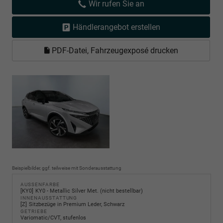
Wir rufen Sie an
Händlerangebot erstellen
PDF-Datei, Fahrzeugexposé drucken
Beispielbilder, ggf. teilweise mit Sonderausstattung
AUSSENFARBE
KY0
KY0 - Metallic Silver Met. (nicht bestellbar)
INNENAUSSTATTUNG
Z
Sitzbezüge in Premium Leder, Schwarz
GETRIEBE
Variomatic/CVT, stufenlos