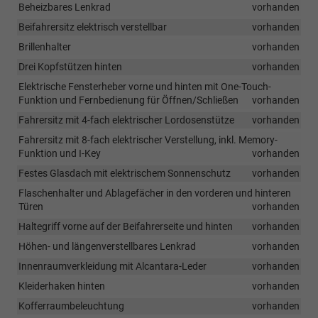
Beheizbares Lenkrad
vorhanden
Beifahrersitz elektrisch verstellbar
vorhanden
Brillenhalter
vorhanden
Drei Kopfstützen hinten
vorhanden
Elektrische Fensterheber vorne und hinten mit One-Touch-
Funktion und Fernbedienung für Öffnen/Schließen
vorhanden
Fahrersitz mit 4-fach elektrischer Lordosenstütze
vorhanden
Fahrersitz mit 8-fach elektrischer Verstellung, inkl. Memory-
Funktion und I-Key
vorhanden
Festes Glasdach mit elektrischem Sonnenschutz
vorhanden
Flaschenhalter und Ablagefächer in den vorderen und hinteren
Türen
vorhanden
Haltegriff vorne auf der Beifahrerseite und hinten
vorhanden
Höhen- und längenverstellbares Lenkrad
vorhanden
Innenraumverkleidung mit Alcantara-Leder
vorhanden
Kleiderhaken hinten
vorhanden
Kofferraumbeleuchtung
vorhanden