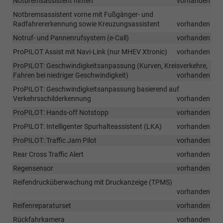
Notbremsassistent hinten
vorhanden
Notbremsassistent vorne mit Fußgänger- und
Radfahrererkennung sowie Kreuzungsassistent
vorhanden
Notruf- und Pannenrufsystem (e-Call)
vorhanden
ProPILOT Assist mit Navi-Link (nur MHEV Xtronic)
vorhanden
ProPILOT: Geschwindigkeitsanpassung (Kurven, Kreisverkehre,
Fahren bei niedriger Geschwindigkeit)
vorhanden
ProPILOT: Geschwindigkeitsanpassung basierend auf
Verkehrsschilderkennung
vorhanden
ProPILOT: Hands-off Notstopp
vorhanden
ProPILOT: Intelligenter Spurhalteassistent (LKA)
vorhanden
ProPILOT: Traffic Jam Pilot
vorhanden
Rear Cross Traffic Alert
vorhanden
Regensensor
vorhanden
Reifendrucküberwachung mit Druckanzeige (TPMS)
vorhanden
Reifenreparaturset
vorhanden
Rückfahrkamera
vorhanden