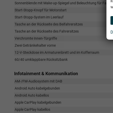
k
Sonnenblende mit Make-up-Spiegel und Beleuchtung für Fahrer-
w
Start-Stopp-Knopf für Motorstart
Start-Stopp-System im Leerlauf
Tasche an der Rückseite des Beifahrersitzes
Tasche an der Rückseite des Fahrersitzes
D
Verchromte Innen-Türgriffe
Zwei Getränkehalter vorne
12-V-Steckdose im Armaturenbrett und im Kofferraum
60/40 umklappbare Rücksitzbank
Infotainment & Kommunikation
AM-/FM-Audiosystem mit DAB
Android Auto kabelgebunden
Android Auto kabellos
Apple CarPlay kabelgebunden
Apple CarPlay kabellos