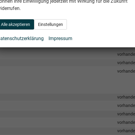
önnen Ihre Einwilligung jederzeit mit Wirkung für die Zukunft
 und Beifahrerseite
vorhand
iderrufen.
vorhand
vorhand
Alle akzeptieren
Einstellungen
vorhand
vorhand
atenschutzerklärung
Impressum
vorhand
vorhand
vorhand
vorhand
vorhand
vorhand
vorhand
vorhand
vorhand