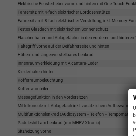
Elektrische Fensterheber vorne und hinten mit One-Touch-Funk
Fahrersitz mit 4-fach elektrischer Lordosenstütze
Fahrersitz mit 8-fach elektrischer Verstellung, inkl. Memory-Fun
Festes Glasdach mit elektrischem Sonnenschutz
Flaschenhalter und Ablagefächer in den vorderen und hinteren
Haltegriff vorne auf der Beifahrerseite und hinten
Höhen- und längenverstellbares Lenkrad
Innenraumverkleidung mit Alcantara-Leder
Kleiderhaken hinten
Kofferraumbeleuchtung
Kofferraumteiler
Massagefunktion in den Vordersitzen
Mittelkonsole mit Ablagefach inkl. zusätzlichem Aufbewahrun
U
Multifunktionslenkrad (Audiosystem + Telefon + Tempomat + G
b
v
Paddleshift am Lenkrad (nur MHEV Xtronic)
P
Sitzheizung vorne