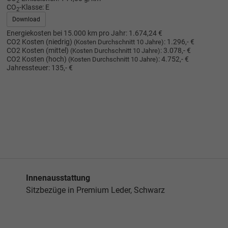
2
CO
-Klasse:
E
2
Download
Energiekosten bei 15.000 km pro Jahr:
1.674,24 €
CO2 Kosten (niedrig)
:
1.296,- €
(Kosten Durchschnitt 10 Jahre)
CO2 Kosten (mittel)
:
3.078,- €
(Kosten Durchschnitt 10 Jahre)
CO2 Kosten (hoch)
:
4.752,- €
(Kosten Durchschnitt 10 Jahre)
Jahressteuer:
135,- €
Innenausstattung
Sitzbezüge in Premium Leder, Schwarz