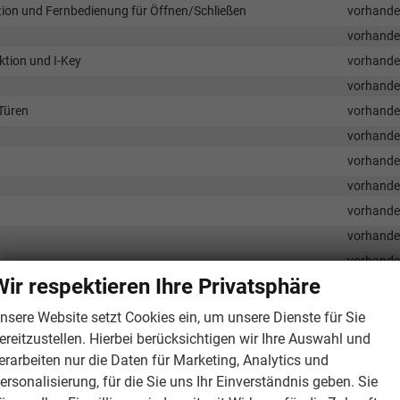
tion und Fernbedienung für Öffnen/Schließen
vorhand
vorhand
ktion und I-Key
vorhand
vorhand
 Türen
vorhand
vorhand
vorhand
vorhand
vorhand
vorhand
vorhand
Wir respektieren Ihre Privatsphäre
vorhand
gsfach oben
vorhand
nsere Website setzt Cookies ein, um unsere Dienste für Sie
eschwindigkeitsbegrenzer)
vorhand
ereitzustellen. Hierbei berücksichtigen wir Ihre Auswahl und
erarbeiten nur die Daten für Marketing, Analytics und
vorhand
ersonalisierung, für die Sie uns Ihr Einverständnis geben. Sie
vorhand