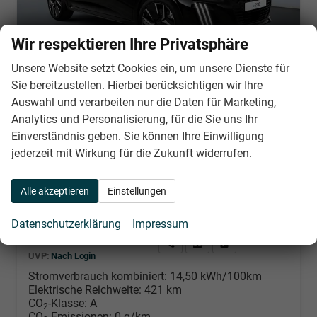
Wir respektieren Ihre Privatsphäre
Unsere Website setzt Cookies ein, um unsere Dienste für
Sie bereitzustellen. Hierbei berücksichtigen wir Ihre
Peugeot 208
Auswahl und verarbeiten nur die Daten für Marketing,
E-208 54kWh 156PS/115kW GT Pack 2026, 421km WLTP | +17" ALU +Glasdach +RFK +Adaptiver Tempomat +P.Sensor V+H +EL. Fahrersitz +Massage +Apple CarPlay +Wärmepumpe
Analytics und Personalisierung, für die Sie uns Ihr
sofort lieferbar
Neuwagen mit Kurzzeitzulassung
Einverständnis geben. Sie können Ihre Einwilligung
jederzeit mit Wirkung für die Zukunft widerrufen.
Fahrzeugnr.
32179
Getriebe
Automatik
Kraftstoff
Elektro
Außenfarbe
Schwarz Perla Nera
Leistung
115 kW (156 PS)
Kilometerstand
25 km
Alle akzeptieren
Einstellungen
03.07.2026
Datenschutzerklärung
Impressum
Nach Login
Wir rufen Sie an
PDF-Datei, Fahrzeugexposé d
Händlerangebot erstell
UVP:
Nach Login
Stromverbrauch kombiniert:
14,50 kWh/100km
Elektrische Reichweite:
421 km
CO
-Klasse:
A
2
CO
-Emissionen:
0 g/km