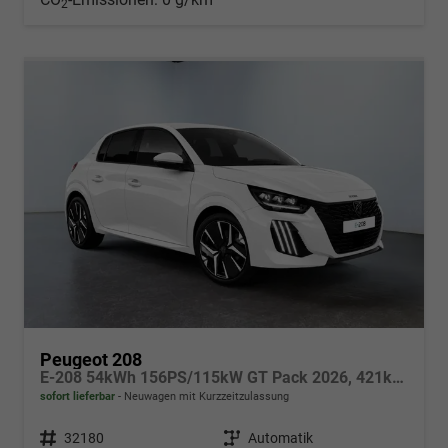
2
Peugeot 208
E-208 54kWh 156PS/115kW GT Pack 2026, 421km WLTP | +17" ALU +Glasdach +RFK +Adaptiver Tempomat +P.Sensor V+H +EL. Fahrersitz +Massage +Apple CarPlay +Wärmepumpe
sofort lieferbar
Neuwagen mit Kurzzeitzulassung
Fahrzeugnr.
32180
Getriebe
Automatik