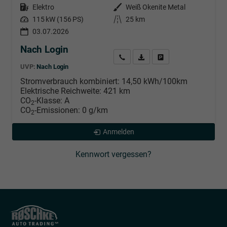
Kraftstoff
Elektro
Außenfarbe
Weiß Okenite Metal
Leistung
115 kW (156 PS)
Kilometerstand
25 km
03.07.2026
Nach Login
Wir rufen Sie an
PDF-Datei, Fahrzeugexposé d
Händlerangebot erstell
UVP:
Nach Login
Stromverbrauch kombiniert:
14,50 kWh/100km
Elektrische Reichweite:
421 km
CO
-Klasse:
A
2
CO
-Emissionen:
0 g/km
2
Anmelden
Kennwort vergessen?