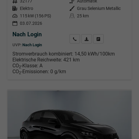
Fahrzeugnr.
32177
Getriebe
Automatik
Kraftstoff
Elektro
Außenfarbe
Grau Selenium Metallic
Leistung
115 kW (156 PS)
Kilometerstand
25 km
03.07.2026
Nach Login
Wir rufen Sie an
PDF-Datei, Fahrzeugexposé d
Händlerangebot erstell
UVP:
Nach Login
Stromverbrauch kombiniert:
14,50 kWh/100km
Elektrische Reichweite:
421 km
CO
-Klasse:
A
2
CO
-Emissionen:
0 g/km
2