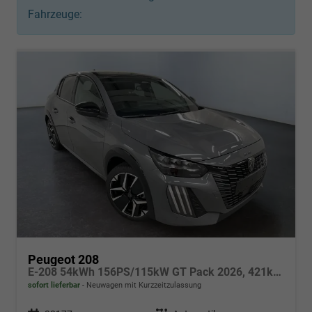
Fahrzeuge:
Peugeot 208
E-208 54kWh 156PS/115kW GT Pack 2026, 421km WLTP | +17" ALU +Glasdach +RFK +Adaptiver Tempomat +P.Sensor V+H +EL. Fahrersitz +Massage +Apple CarPlay +Wärmepumpe
sofort lieferbar
Neuwagen mit Kurzzeitzulassung