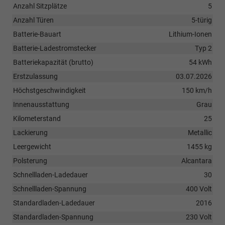
Anzahl Sitzplätze
5
Anzahl Türen
5-türig
Batterie-Bauart
Lithium-Ionen
Batterie-Ladestromstecker
Typ 2
Batteriekapazität (brutto)
54 kWh
Erstzulassung
03.07.2026
Höchstgeschwindigkeit
150 km/h
Innenausstattung
Grau
Kilometerstand
25
Lackierung
Metallic
Leergewicht
1455 kg
Polsterung
Alcantara
Schnellladen-Ladedauer
30
Schnellladen-Spannung
400 Volt
Standardladen-Ladedauer
2016
Standardladen-Spannung
230 Volt