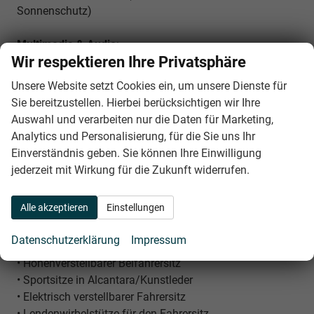
Sonnenschutz)
Multimedia & Audio
:
Wir respektieren Ihre Privatsphäre
•
DAB+ Radio mit 6 Lautsprechern
• Sprachsteuerung
Unsere Website setzt Cookies ein, um unsere Dienste für
• Apple CarPlay / Android Auto (kabellos) (
Erfordert ein
Sie bereitzustellen. Hierbei berücksichtigen wir Ihre
kompatibles Smartphone)
Auswahl und verarbeiten nur die Daten für Marketing,
• 10" HD-Touchscreen (inkl. Bluetooth und USB-
Analytics und Personalisierung, für die Sie uns Ihr
Anschlüssen (3 x USB-C / 1 x USB-A))
Einverständnis geben. Sie können Ihre Einwilligung
• 10" 3D-Quarz-Digitalinstrumentierung
jederzeit mit Wirkung für die Zukunft widerrufen.
Sitze
:
Alle akzeptieren
Einstellungen
• Sitzheizung vorne
• Höhenverstellbarer Fahrersitz
Datenschutzerklärung
Impressum
• Rücksitzbank geteilt umklappbar im Verhältnis 60:40
• Höhenverstellbarer Beifahrersitz
• Sportsitze in Alcantara/Kunstleder
• Elektrisch verstellbarer Fahrersitz
• Lendenwirbelstütze für den Fahrersitz