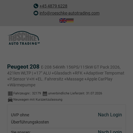
+45 4879 6228
info@roeschke-autotrading.com
Peugeot 208
E-208 54kWh 156PS/115kW GT Pack 2026,
421km WLTP | +17" ALU +Glasdach +RFK +Adaptiver Tempomat
+P.Sensor V+H +EL. Fahrersitz +Massage +Apple CarPlay
+Wärmepumpe
Fahrzeugnr.:
32179
unverbindliche Lieferzeit:
31.07.2026
Neuwagen mit Kurzzeitzulassung
Nach Login
UVP ohne
Überführungskosten
Nach Login
Sie sparen: