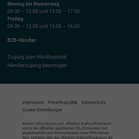
Montag bis Donnerstag
09:00 – 12:00 und 13:00 – 17:00
Freitag
09:00 – 12:00 und 13:00 – 16:00
B2B-Händler
Zugang zum Händlerportal
Händlerzugang beantragen
Impressum
Privatlivspolitik
Datenschutz
Cookie-Einstellungen
Weitere Informationen zum offiziellen Kraftstoffverbrauch
und zu den offiziellen spezifischen CO
-Emissionen und
2
gegebenenfalls zum Stromverbrauch neuer PKW können
dem 'Leitfaden über den offiziellen Kraftstoffverbrauch, die