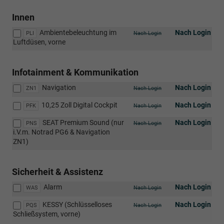
Innen
Ambientebeleuchtung im
Nach Login
PLI
Nach Login
Luftdüsen, vorne
Infotainment & Kommunikation
Navigation
Nach Login
ZN1
Nach Login
10,25 Zoll Digital Cockpit
Nach Login
PFK
Nach Login
SEAT Premium Sound (nur
Nach Login
PNS
Nach Login
i.V.m. Notrad PG6 & Navigation
ZN1)
Sicherheit & Assistenz
Alarm
Nach Login
WAS
Nach Login
KESSY (Schlüsselloses
Nach Login
PQS
Nach Login
Schließsystem, vorne)