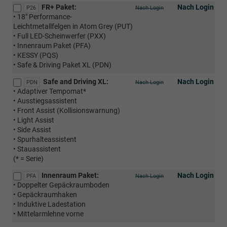
FR+ Paket:
Nach Login
P26
Nach Login
• 18" Performance-
Leichtmetallfelgen in Atom Grey (PUT)
• Full LED-Scheinwerfer (PXX)
• Innenraum Paket (PFA)
• KESSY (PQS)
• Safe & Driving Paket XL (PDN)
Safe and Driving XL:
Nach Login
PDN
Nach Login
• Adaptiver Tempomat*
• Ausstiegsassistent
• Front Assist (Kollisionswarnung)
• Light Assist
• Side Assist
• Spurhalteassistent
• Stauassistent
(* = Serie)
Innenraum Paket:
Nach Login
PFA
Nach Login
• Doppelter Gepäckraumboden
• Gepäckraumhaken
• Induktive Ladestation
• Mittelarmlehne vorne