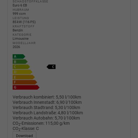
SCHADSTOFFKLASSE
Euro 6 EB
HUBRAUM
999 ccm
LEISTUNG
85 kW (116 PS)
KRAFTSTOFF
Benzin
KATEGORIE
Limousine
MODELLJAHR
2026
Verbrauch kombiniert:
5,50 l/100km
Verbrauch Innenstadt:
6,90 l/100km
Verbrauch Stadtrand:
5,30 l/100km
Verbrauch Landstraße:
4,80 l/100km
Verbrauch Autobahn:
5,70 l/100km
CO
-Emissionen:
115,00 g/km
2
CO
-Klasse:
C
2
Download