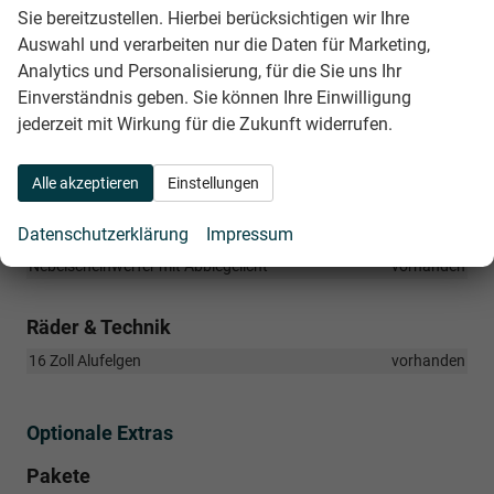
Sie bereitzustellen. Hierbei berücksichtigen wir Ihre
Spurhalteassistent
vorhanden
Auswahl und verarbeiten nur die Daten für Marketing,
Zentralverriegelung mit Fernbedienung
vorhanden
Analytics und Personalisierung, für die Sie uns Ihr
Einverständnis geben. Sie können Ihre Einwilligung
Außen
jederzeit mit Wirkung für die Zukunft widerrufen.
Eco LED-Scheinwerfer
vorhanden
Elektrisch verstellbare und beheizbare Außenspiegel
vorhanden
Alle akzeptieren
Einstellungen
Getönte Scheiben hinten
vorhanden
Datenschutzerklärung
Impressum
LED-Rückleuchten
vorhanden
Nebelscheinwerfer mit Abbiegelicht
vorhanden
Räder & Technik
16 Zoll Alufelgen
vorhanden
Optionale Extras
Pakete