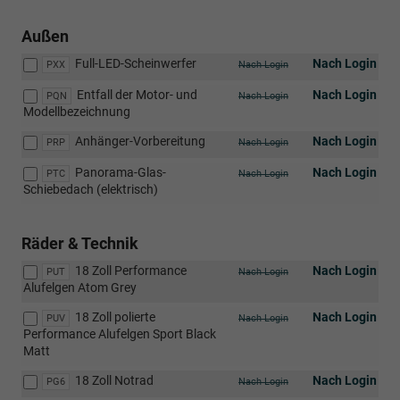
Außen
Full-LED-Scheinwerfer
Nach Login
PXX
Nach Login
Entfall der Motor- und
Nach Login
PQN
Nach Login
Modellbezeichnung
Anhänger-Vorbereitung
Nach Login
PRP
Nach Login
Panorama-Glas-
Nach Login
PTC
Nach Login
Schiebedach (elektrisch)
Räder & Technik
18 Zoll Performance
Nach Login
PUT
Nach Login
Alufelgen Atom Grey
18 Zoll polierte
Nach Login
PUV
Nach Login
Performance Alufelgen Sport Black
Matt
18 Zoll Notrad
Nach Login
PG6
Nach Login