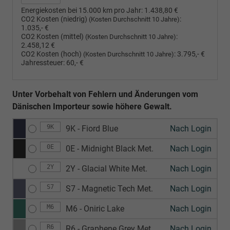
Energiekosten bei 15.000 km pro Jahr:
1.438,80 €
CO2 Kosten (niedrig)
:
(Kosten Durchschnitt 10 Jahre)
1.035,- €
CO2 Kosten (mittel)
:
(Kosten Durchschnitt 10 Jahre)
2.458,12 €
CO2 Kosten (hoch)
:
3.795,- €
(Kosten Durchschnitt 10 Jahre)
Jahressteuer:
60,- €
Unter Vorbehalt von Fehlern und Änderungen vom
Dänischen Importeur sowie höhere Gewalt.
9K
9K - Fiord Blue
Nach Login
0E
0E - Midnight Black Met.
Nach Login
2Y
2Y - Glacial White Met.
Nach Login
S7
S7 - Magnetic Tech Met.
Nach Login
M6
M6 - Oniric Lake
Nach Login
R6
R6 - Graphene Grey Met.
Nach Login