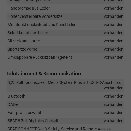
Farbige Lüftungsdüsen
vorhanden
Handbremse aus Leder
vorhanden
Höhenverstellbare Vordersitze
vorhanden
Multifunktionslenkrad aus Kunstleder
vorhanden
Schaltknauf aus Leder
vorhanden
Sitzheizung vorne
vorhanden
Sportsitze vorne
vorhanden
Umklappbare Rücksitzbank (geteilt)
vorhanden
Infotainment & Kommunikation
8,25 Zoll Touchscreen Media System Plus mit USB-C-Anschluss
vorhanden
Bluetooth
vorhanden
DAB+
vorhanden
Fahrprofilauswahl
vorhanden
SEAT 8 Zoll Digitales Cockpit
vorhanden
SEAT CONNECT Gen3 Safety, Service und Remote Access