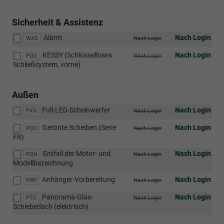
Sicherheit & Assistenz
Alarm
Nach Login
WAS
Nach Login
KESSY (Schlüsselloses
Nach Login
PQS
Nach Login
Schließsystem, vorne)
Außen
Full-LED-Scheinwerfer
Nach Login
PXX
Nach Login
Getönte Scheiben (Serie
Nach Login
PCO
Nach Login
FR)
Entfall der Motor- und
Nach Login
PQN
Nach Login
Modellbezeichnung
Anhänger-Vorbereitung
Nach Login
PRP
Nach Login
Panorama-Glas-
Nach Login
PTC
Nach Login
Schiebedach (elektrisch)