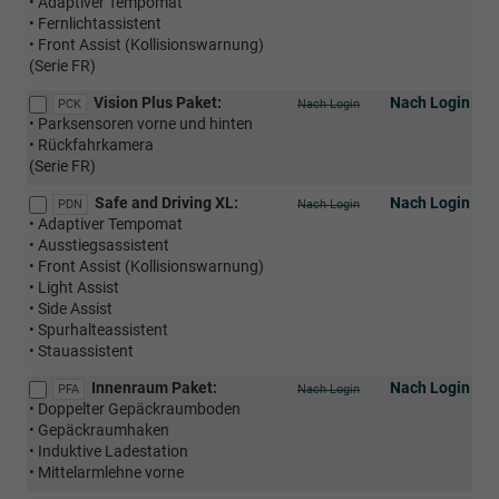
• Adaptiver Tempomat
• Fernlichtassistent
• Front Assist (Kollisionswarnung)
(Serie FR)
Vision Plus Paket:
Nach Login
PCK
Nach Login
• Parksensoren vorne und hinten
• Rückfahrkamera
(Serie FR)
Safe and Driving XL:
Nach Login
PDN
Nach Login
• Adaptiver Tempomat
• Ausstiegsassistent
• Front Assist (Kollisionswarnung)
• Light Assist
• Side Assist
• Spurhalteassistent
• Stauassistent
Innenraum Paket:
Nach Login
PFA
Nach Login
• Doppelter Gepäckraumboden
• Gepäckraumhaken
• Induktive Ladestation
• Mittelarmlehne vorne