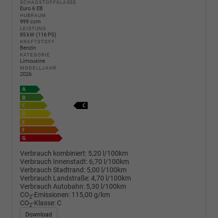
SCHADSTOFFKLASSE
Euro 6 EB
HUBRAUM
999 ccm
LEISTUNG
85 kW (116 PS)
KRAFTSTOFF
Benzin
KATEGORIE
Limousine
MODELLJAHR
2026
Verbrauch kombiniert:
5,20 l/100km
Verbrauch Innenstadt:
6,70 l/100km
Verbrauch Stadtrand:
5,00 l/100km
Verbrauch Landstraße:
4,70 l/100km
Verbrauch Autobahn:
5,30 l/100km
CO
-Emissionen:
115,00 g/km
2
CO
-Klasse:
C
2
Download