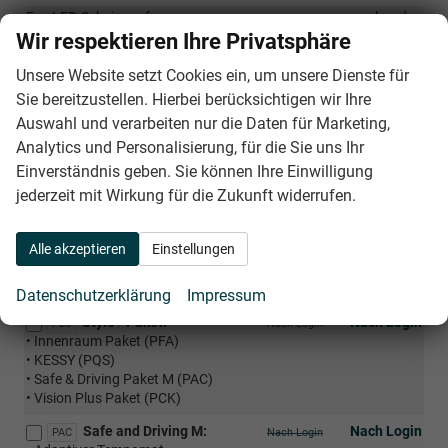
Eco LED-Scheinwerfer
vorhanden
Wir respektieren Ihre Privatsphäre
Elektrisch verstellbare und beheizbare Außenspiegel
vorhanden
LED-Rückleuchten
vorhanden
Unsere Website setzt Cookies ein, um unsere Dienste für
Sie bereitzustellen. Hierbei berücksichtigen wir Ihre
Nebelscheinwerfer mit Abbiegelicht
vorhanden
Auswahl und verarbeiten nur die Daten für Marketing,
Analytics und Personalisierung, für die Sie uns Ihr
Räder & Technik
Einverständnis geben. Sie können Ihre Einwilligung
16 Zoll Alufelgen
vorhanden
jederzeit mit Wirkung für die Zukunft widerrufen.
Alle akzeptieren
Einstellungen
Optionale Extras
Pakete
Datenschutzerklärung
Impressum
Style+ Paket:
Nach Login
P25
Nach Login
• Innenraum Paket (PFA)
• KESSY (PQS)
• Safe & Driving Paket M (PAC)
• Vision Plus Paket (PCK)
Safe and Driving M:
Nach Login
PAC
Nach Login