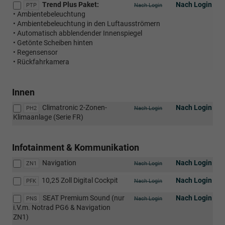
Trend Plus Paket:
Nach Login
PTP
Nach Login
• Ambientebeleuchtung
• Ambientebeleuchtung in den Luftausströmern
• Automatisch abblendender Innenspiegel
• Getönte Scheiben hinten
• Regensensor
• Rückfahrkamera
Innen
Climatronic 2-Zonen-
Nach Login
PH2
Nach Login
Klimaanlage (Serie FR)
Infotainment & Kommunikation
Navigation
Nach Login
ZN1
Nach Login
10,25 Zoll Digital Cockpit
Nach Login
PFK
Nach Login
SEAT Premium Sound (nur
Nach Login
PNS
Nach Login
i.V.m. Notrad PG6 & Navigation
ZN1)