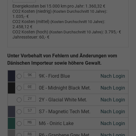
Energiekosten bei 15.000 km pro Jahr:
1.360,32 €
CO2 Kosten (niedrig)
:
(Kosten Durchschnitt 10 Jahre)
1.035,- €
CO2 Kosten (mittel)
:
(Kosten Durchschnitt 10 Jahre)
2.458,12 €
CO2 Kosten (hoch)
:
3.795,- €
(Kosten Durchschnitt 10 Jahre)
Jahressteuer:
60,- €
Unter Vorbehalt von Fehlern und Änderungen vom
Dänischen Importeur sowie höhere Gewalt.
9K
9K - Fiord Blue
Nach Login
0E
0E - Midnight Black Met.
Nach Login
2Y
2Y - Glacial White Met.
Nach Login
S7
S7 - Magnetic Tech Met.
Nach Login
M6
M6 - Oniric Lake
Nach Login
R6
R6 - Graphene Grey Met.
Nach Login