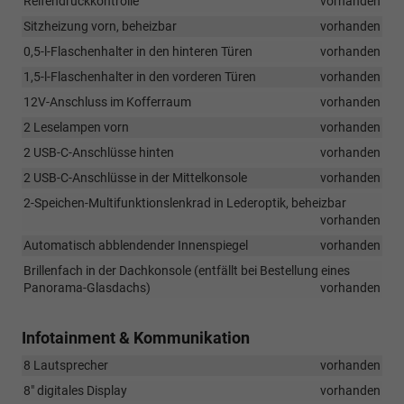
Reifendruckkontrolle
vorhanden
Sitzheizung vorn, beheizbar
vorhanden
0,5-l-Flaschenhalter in den hinteren Türen
vorhanden
1,5-l-Flaschenhalter in den vorderen Türen
vorhanden
12V-Anschluss im Kofferraum
vorhanden
2 Leselampen vorn
vorhanden
2 USB-C-Anschlüsse hinten
vorhanden
2 USB-C-Anschlüsse in der Mittelkonsole
vorhanden
2-Speichen-Multifunktionslenkrad in Lederoptik, beheizbar
vorhanden
Automatisch abblendender Innenspiegel
vorhanden
Brillenfach in der Dachkonsole (entfällt bei Bestellung eines
Panorama-Glasdachs)
vorhanden
Infotainment & Kommunikation
8 Lautsprecher
vorhanden
8" digitales Display
vorhanden