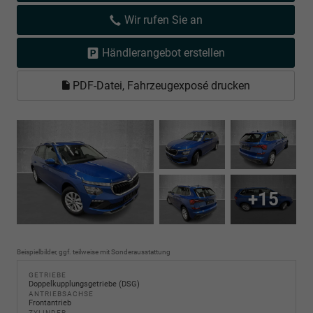
Wir rufen Sie an
Händlerangebot erstellen
PDF-Datei, Fahrzeugexposé drucken
+15
Beispielbilder, ggf. teilweise mit Sonderausstattung
GETRIEBE
Doppelkupplungsgetriebe (DSG)
ANTRIEBSACHSE
Frontantrieb
ZYLINDER