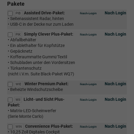
Pakete
Assisted Drive-Paket:
Nach Login
PIB
Nach Login
• Seitenassistent Radar, hinten
• USB-C in der Decke nur zum Laden
Simply Clever Plus-Paket:
Nach Login
PIK
Nach Login
• Abfallbehälter
• Ein ablethalter für Kopfstütze
• Gepäcknetz
• Kofferaummatte Gummi/Textil
• Schubladen unter den Vordersitzen
• Türkantenschutz
(nicht i.V.m. Suite Black-Paket WQ7)
Winter Premium Paket:
Nach Login
WIE
Nach Login
• Beheizte Windschutzscheibe
Licht- und Sicht Plus-
Nach Login
WII
Nach Login
Paket:
• Matrix-LED-Scheinwerfer
(Serie Monte Carlo)
Convenience Plus-Paket:
Nach Login
WIN
Nach Login
• 10,25 Zoll Digitales Cockpit