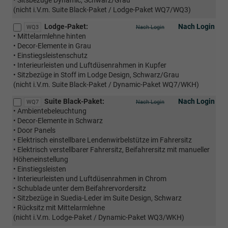
• Sitsbezüge Dynamic, Schwarz/Grau
(nicht i.V.m. Suite Black-Paket / Lodge-Paket WQ7/WQ3)
Lodge-Paket:
Nach Login
WQ3
Nach Login
• Mittelarmlehne hinten
• Decor-Elemente in Grau
• Einstiegsleistenschutz
• Interieurleisten und Luftdüsenrahmen in Kupfer
• Sitzbezüge in Stoff im Lodge Design, Schwarz/Grau
(nicht i.V.m. Suite Black-Paket / Dynamic-Paket WQ7/WKH)
Suite Black-Paket:
Nach Login
WQ7
Nach Login
• Ambientebeleuchtung
• Decor-Elemente in Schwarz
• Door Panels
• Elektrisch einstellbare Lendenwirbelstütze im Fahrersitz
• Elektrisch verstellbarer Fahrersitz, Beifahrersitz mit manueller
Höheneinstellung
• Einstiegsleisten
• Interieurleisten und Luftdüsenrahmen in Chrom
• Schublade unter dem Beifahrervordersitz
• Sitzbezüge in Suedia-Leder im Suite Design, Schwarz
• Rücksitz mit Mittelarmlehne
(nicht i.V.m. Lodge-Paket / Dynamic-Paket WQ3/WKH)