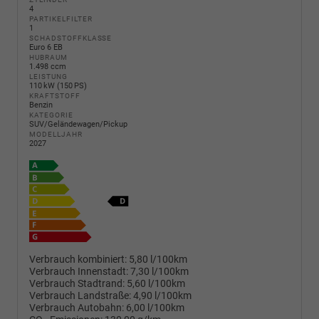
4
PARTIKELFILTER
1
SCHADSTOFFKLASSE
Euro 6 EB
HUBRAUM
1.498 ccm
LEISTUNG
110 kW (150 PS)
KRAFTSTOFF
Benzin
KATEGORIE
SUV/Geländewagen/Pickup
MODELLJAHR
2027
Verbrauch kombiniert:
5,80 l/100km
Verbrauch Innenstadt:
7,30 l/100km
Verbrauch Stadtrand:
5,60 l/100km
Verbrauch Landstraße:
4,90 l/100km
Verbrauch Autobahn:
6,00 l/100km