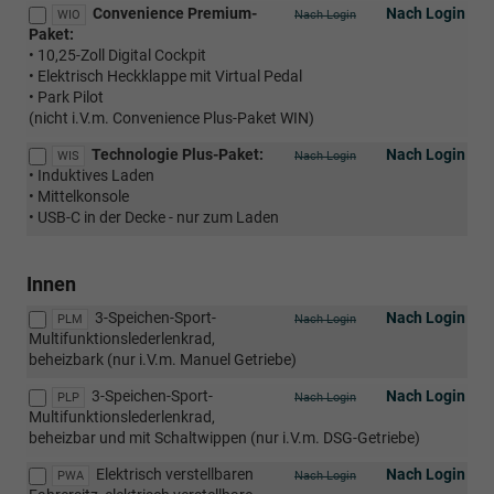
Convenience Premium-
Nach Login
WIO
Nach Login
Paket:
• 10,25-Zoll Digital Cockpit
• Elektrisch Heckklappe mit Virtual Pedal
• Park Pilot
(nicht i.V.m. Convenience Plus-Paket WIN)
Technologie Plus-Paket:
Nach Login
WIS
Nach Login
• Induktives Laden
• Mittelkonsole
• USB-C in der Decke - nur zum Laden
Innen
3-Speichen-Sport-
Nach Login
PLM
Nach Login
Multifunktionslederlenkrad,
beheizbark (nur i.V.m. Manuel Getriebe)
3-Speichen-Sport-
Nach Login
PLP
Nach Login
Multifunktionslederlenkrad,
beheizbar und mit Schaltwippen (nur i.V.m. DSG-Getriebe)
Elektrisch verstellbaren
Nach Login
PWA
Nach Login