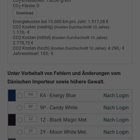
CO
-Emissionen:
130,00 g/km
2
CO
-Klasse:
D
2
Download
Energiekosten bei 15.000 km pro Jahr:
1.517,28 €
CO2 Kosten (niedrig)
:
(Kosten Durchschnitt 10 Jahre)
1.170,- €
CO2 Kosten (mittel)
:
(Kosten Durchschnitt 10 Jahre)
2.778,75 €
CO2 Kosten (hoch)
:
4.290,- €
(Kosten Durchschnitt 10 Jahre)
Jahressteuer:
103,- €
Unter Vorbehalt von Fehlern und Änderungen vom
Dänischen Importeur sowie höhere Gewalt.
K4
K4 - Energy Blue
Nach Login
9P
9P - Candy White
Nach Login
1Z
1Z - Black Magic Met.
Nach Login
2Y
2Y - Moon White Met.
Nach Login