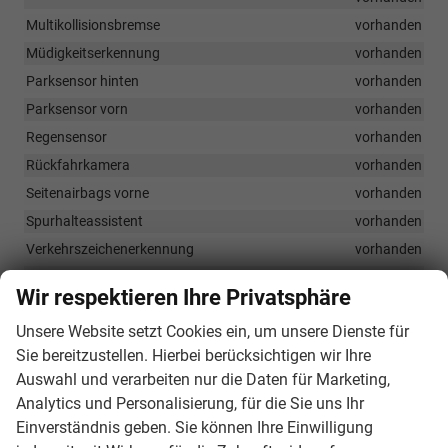
Multikollisionsbremse
vorhanden
Müdigkeitserkennung
vorhanden
Parksensor hinten
vorhanden
Parksensor vorn
vorhanden
Regensensor
vorhanden
Rückfahrkamera
vorhanden
Seitenairbags vorne
vorhanden
Spurhalteassistent
vorhanden
Verkehrszeichenerkennung
vorhanden
Adaptiver Tempomat
vorhanden
Wir respektieren Ihre Privatsphäre
Crew Protect Assist
vorhanden
Unsere Website setzt Cookies ein, um unsere Dienste für
Sie bereitzustellen. Hierbei berücksichtigen wir Ihre
Außen
Auswahl und verarbeiten nur die Daten für Marketing,
Designelemente an den Stoßfängern in Silber-Optik
vorhanden
Analytics und Personalisierung, für die Sie uns Ihr
Dunkel getönte Scheiben hinten
vorhanden
Einverständnis geben. Sie können Ihre Einwilligung
Elektrisch anklappbare Außenspiegel mit Heizung
vorhanden