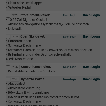
• Elektrische Heckklappe
• Virtuelles Pedal
Infotainment-Paket:
Nach Login
WIT
Nach Login
• 10,25 Zoll Digitales Cockpit
• Amundsen Navigationssystem mit 9,2 Zoll Touchscreen
• Netzradio
Open Sky-paket:
Nach Login
WIW
Nach Login
• Panoramadach
• Schwarze Dachhimmel
• Schwarze Dachleisten und Schwarze Seiteinfensterleisten
• Brillenhalterung in der Dachkonsole entfällt
(Serie Monte Carlo
Convenience Paket:
Nach Login
WJM
Nach Login
• Diebstahlwarnanlage + Safelock
Dynamic-Paket:
Nach Login
WKH
Nach Login
• Alupedalset
• Ambientebeleuchtung
• Rücksitz mit Mittelarmlehne
• Interieurlisten und Luftausströmerrahmen in Rot
• Schwarze Dachhimmel