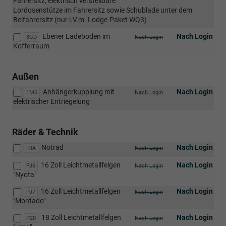
Fahrersitz, elektrisch verstellbare
Lordosenstütze im Fahrersitz sowie Schublade unter dem
Beifahrersitz (nur i.V.m. Lodge-Paket WQ3)
Ebener Ladeboden im
Nach Login
3GD
Nach Login
Kofferraum
Außen
Anhängerkupplung mit
Nach Login
1M6
Nach Login
elektrischer Entriegelung
Räder & Technik
Notrad
Nach Login
PJA
Nach Login
16 Zoll Leichtmetallfelgen
Nach Login
PJ6
Nach Login
"Nyota"
16 Zoll Leichtmetallfelgen
Nach Login
PJ7
Nach Login
"Montado"
18 Zoll Leichtmetallfelgen
Nach Login
P20
Nach Login