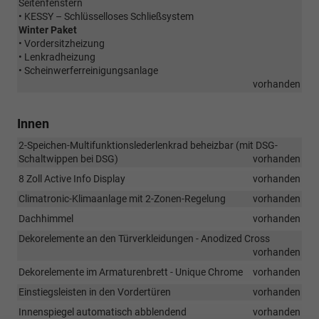
Seitenfenstern
• KESSY – Schlüsselloses Schließsystem
Winter Paket
• Vordersitzheizung
• Lenkradheizung
• Scheinwerferreinigungsanlage
vorhanden
Innen
2-Speichen-Multifunktionslederlenkrad beheizbar (mit DSG-
Schaltwippen bei DSG)
vorhanden
8 Zoll Active Info Display
vorhanden
Climatronic-Klimaanlage mit 2-Zonen-Regelung
vorhanden
Dachhimmel
vorhanden
Dekorelemente an den Türverkleidungen - Anodized Cross
vorhanden
Dekorelemente im Armaturenbrett - Unique Chrome
vorhanden
Einstiegsleisten in den Vordertüren
vorhanden
Innenspiegel automatisch abblendend
vorhanden