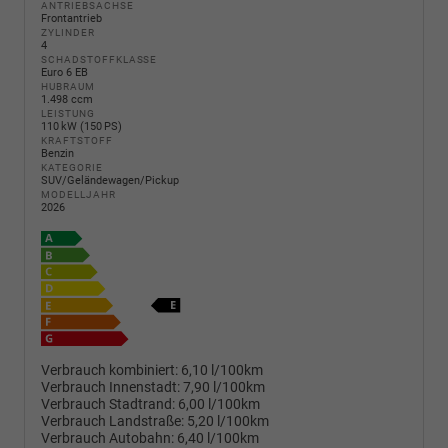
ANTRIEBSACHSE
Frontantrieb
ZYLINDER
4
SCHADSTOFFKLASSE
Euro 6 EB
HUBRAUM
1.498 ccm
LEISTUNG
110 kW (150 PS)
KRAFTSTOFF
Benzin
KATEGORIE
SUV/Geländewagen/Pickup
MODELLJAHR
2026
Verbrauch kombiniert:
6,10 l/100km
Verbrauch Innenstadt:
7,90 l/100km
Verbrauch Stadtrand:
6,00 l/100km
Verbrauch Landstraße:
5,20 l/100km
Verbrauch Autobahn:
6,40 l/100km