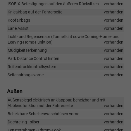
ISOFIX-Befestigungen auf den äußeren Rücksitzen
vorhanden
Knieairbag auf der Fahrerseite
vorhanden
Kopfairbags
vorhanden
Lane Assist
vorhanden
Licht- und Regensensor (Tunnellicht sowie Coming-Home- und
Leaving-Home-Funktion)
vorhanden
Müdigkeitserkennung
vorhanden
Park Distance Control hinten
vorhanden
Reifendruckkontrollsystem
vorhanden
Seitenairbags vorne
vorhanden
Außen
Außenspiegel elektrisch anklappbar, beheizbar und mit
Abblendfunktion auf der Fahrerseite
vorhanden
Beheizbare Scheibenwaschdüsen vorne
vorhanden
Dachreling - silber
vorhanden
Fensterrahmen - Chrom-Look
vorhanden