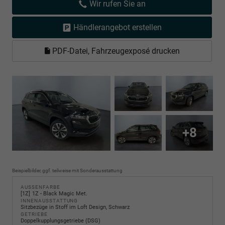
Wir rufen Sie an
Händlerangebot erstellen
PDF-Datei, Fahrzeugexposé drucken
+8
Beispielbilder, ggf. teilweise mit Sonderausstattung
AUSSENFARBE
1Z
1Z - Black Magic Met.
INNENAUSSTATTUNG
Sitzbezüge in Stoff im Loft Design, Schwarz
GETRIEBE
Doppelkupplungsgetriebe (DSG)