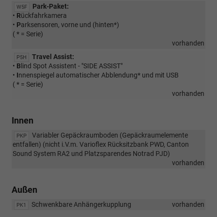
Park-Paket:
W5F
•
R
ückfahrkamera
•
P
arksensoren, vorne und (hinten*)
( * = Serie)
vorhanden
Travel Assist:
P5H
•
B
lind Spot Assistent - "SIDE ASSIST"
•
I
nnenspiegel automatischer Abblendung* und mit USB
( * = Serie)
vorhanden
Innen
Variabler Gepäckraumboden (Gepäckraumelemente
PKP
entfallen) (nicht i.V.m. Varioflex Rücksitzbank PWD, Canton
Sound System RA2 und Platzsparendes Notrad PJD)
vorhanden
Außen
Schwenkbare Anhängerkupplung
vorhanden
PK1