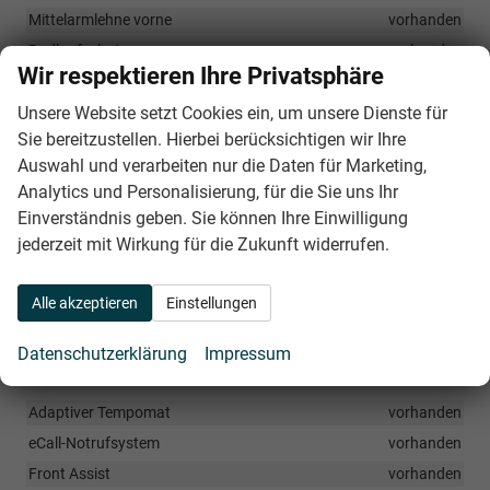
Mittelarmlehne vorne
vorhanden
Radlaufschutz
vorhanden
Wir respektieren Ihre Privatsphäre
Regenschirm unter dem Beifahrersitz
vorhanden
Unsere Website setzt Cookies ein, um unsere Dienste für
Sunset - dunkel getönte Scheiben hinten
vorhanden
Sie bereitzustellen. Hierbei berücksichtigen wir Ihre
Vordersitze beheizbar mit manueller Lendenwirbelstütze
vorhanden
Auswahl und verarbeiten nur die Daten für Marketing,
Analytics und Personalisierung, für die Sie uns Ihr
Einverständnis geben. Sie können Ihre Einwilligung
Infotainment & Kommunikation
jederzeit mit Wirkung für die Zukunft widerrufen.
Care Connect 3 Jahre
vorhanden
Infotainmentsystem 8 Zoll
vorhanden
Alle akzeptieren
Einstellungen
Wireless SmartLink (Apple CarPlay)
vorhanden
Datenschutzerklärung
Impressum
Sicherheit & Assistenz
Adaptiver Tempomat
vorhanden
eCall-Notrufsystem
vorhanden
Front Assist
vorhanden