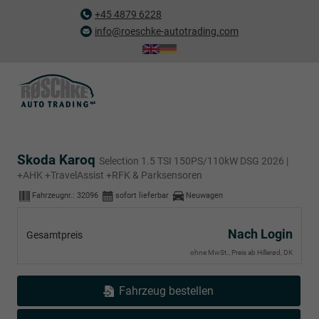
+45 4879 6228
info@roeschke-autotrading.com
Skoda Karoq
Selection 1.5 TSI 150PS/110kW DSG 2026 |
+AHK +TravelAssist +RFK & Parksensoren
Fahrzeugnr.:
32096
sofort lieferbar
Neuwagen
Nach Login
Gesamtpreis
ohne MwSt., Preis ab Hillerød, DK
Fahrzeug bestellen