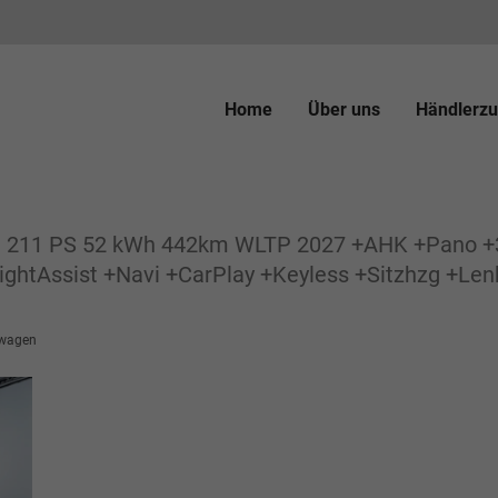
Home
Über uns
Händlerzu
dt 211 PS 52 kWh 442km WLTP 2027 +AHK +Pano +3
ightAssist +Navi +CarPlay +Keyless +Sitzhzg +Le
wagen