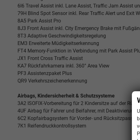
6I6 Travel Assist inkl. Lane Assist, Traffic Jam Assist 
79H Blind Spot Sensor inkl. Rear Traffic Alert und Exit
8A5 Park Assist Pro
8J3 Front Assist inkl. City Emergency Brake mit Fußg
8T3 Adaptive Geschwindigkeitsregelung
EM3 Erweiterte Müdigkeitserkennung
FT4 Memory-Funktion in Verbindung mit Park Assist Pl
JX1 Front Cross Traffic Assist
KA7 Rückfahrkamera inkl. 360° Area View
PF3 Assistenzpaket Plus
QR9 Verkehrszeichenerkennung
Airbags, Kindersicherheit & Schutzsysteme
3A2 ISOFIX-Vorbereitung für 2 Kindersitze auf der Rück
4UF Airbag für Fahrer und Beifahrer, mit Deaktivierung 
U
6C2 Kopfairbagsystem für Vorder- und Rücksitzpassagier
b
7K1 Reifendruckkontrollsystem
v
P