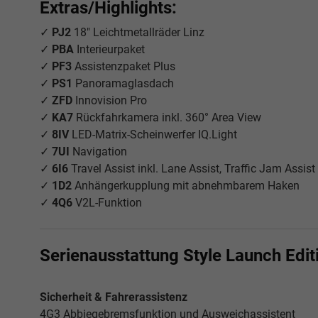
Extras/Highlights:
✓
PJ2
18" Leichtmetallräder Linz
✓
PBA
Interieurpaket
✓
PF3
Assistenzpaket Plus
✓
PS1
Panoramaglasdach
✓
ZFD
Innovision Pro
✓
KA7
Rückfahrkamera inkl. 360° Area View
✓
8IV
LED-Matrix-Scheinwerfer IQ.Light
✓
7UI
Navigation
✓
6I6
Travel Assist inkl. Lane Assist, Traffic Jam Assi
✓
1D2
Anhängerkupplung mit abnehmbarem Haken
✓
4Q6
V2L-Funktion
Serienausstattung Style Launch Edi
Sicherheit & Fahrerassistenz
4G3 Abbiegebremsfunktion und Ausweichassistent