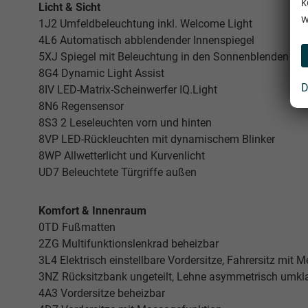
k
Licht & Sicht
w
1J2 Umfeldbeleuchtung inkl. Welcome Light
4L6 Automatisch abblendender Innenspiegel
5XJ Spiegel mit Beleuchtung in den Sonnenblenden
8G4 Dynamic Light Assist
D
8IV LED-Matrix-Scheinwerfer IQ.Light
8N6 Regensensor
8S3 2 Leseleuchten vorn und hinten
8VP LED-Rückleuchten mit dynamischem Blinker
8WP Allwetterlicht und Kurvenlicht
UD7 Beleuchtete Türgriffe außen
Komfort & Innenraum
0TD Fußmatten
2ZG Multifunktionslenkrad beheizbar
3L4 Elektrisch einstellbare Vordersitze, Fahrersitz mit
3NZ Rücksitzbank ungeteilt, Lehne asymmetrisch umkl
4A3 Vordersitze beheizbar