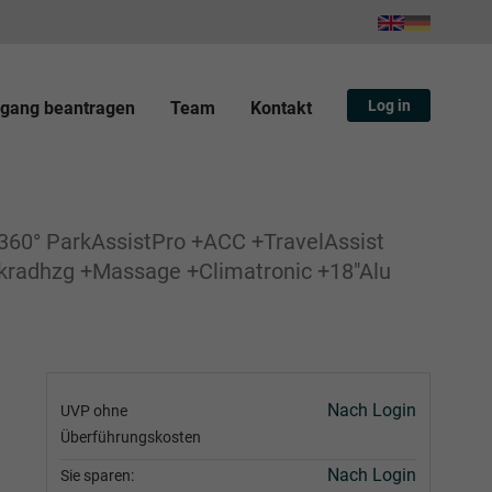
Log in
gang beantragen
Team
Kontakt
60° ParkAssistPro +ACC +TravelAssist
nkradhzg +Massage +Climatronic +18"Alu
Nach Login
UVP ohne
Überführungskosten
Nach Login
Sie sparen: