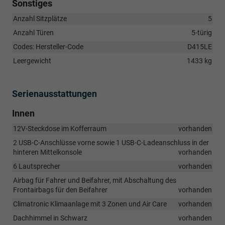
Sonstiges
Anzahl Sitzplätze
5
Anzahl Türen
5-türig
Codes: Hersteller-Code
D415LE
Leergewicht
1433 kg
Serienausstattungen
Innen
12V-Steckdose im Kofferraum
vorhanden
2 USB-C-Anschlüsse vorne sowie 1 USB-C-Ladeanschluss in der
hinteren Mittelkonsole
vorhanden
6 Lautsprecher
vorhanden
Airbag für Fahrer und Beifahrer, mit Abschaltung des
Frontairbags für den Beifahrer
vorhanden
Climatronic Klimaanlage mit 3 Zonen und Air Care
vorhanden
Dachhimmel in Schwarz
vorhanden