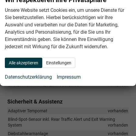
Vordersitze mit elektrisch verstellbarer Lendenstütze
Unsere Website setzt Cookies ein, um unsere Dienste für
vorhanden
Sie bereitzustellen. Hierbei berücksichtigen wir Ihre
Vordersitze mit Höheneinstellung
vorhanden
Auswahl und verarbeiten nur die Daten für Marketing,
Vordersitze, beheizbar
vorhanden
Analytics und Personalisierung, für die Sie uns Ihr
Einverständnis geben. Sie können Ihre Einwilligung
Infotainment & Kommunikation
jederzeit mit Wirkung für die Zukunft widerrufen.
App-Connect inkl. Wireless Apple CarPlay und Android Auto
vorhanden
Alle akzeptieren
Einstellungen
DAB+
vorhanden
Erweiterte Müdigkeitserkennung
vorhanden
Datenschutzerklärung
Impressum
Infotainment mit 12,9 Zoll Touchscreen
vorhanden
Sicherheit & Assistenz
Adaptiver Tempomat
vorhanden
Blind-Spot-Sensor inkl. Rear Traffic Alert und Exit Warning
System
vorhanden
Diebstahlwarnanlage
vorhanden