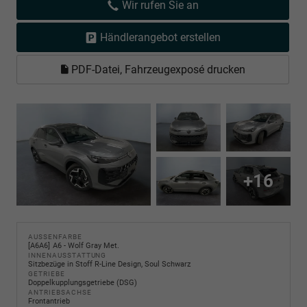
Wir rufen Sie an
Händlerangebot erstellen
PDF-Datei, Fahrzeugexposé drucken
+16
AUSSENFARBE
A6A6
A6 - Wolf Gray Met.
INNENAUSSTATTUNG
Sitzbezüge in Stoff R-Line Design, Soul Schwarz
GETRIEBE
Doppelkupplungsgetriebe (DSG)
ANTRIEBSACHSE
Frontantrieb