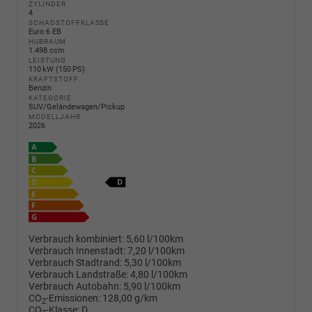
ZYLINDER
4
SCHADSTOFFKLASSE
Euro 6 EB
HUBRAUM
1.498 ccm
LEISTUNG
110 kW (150 PS)
KRAFTSTOFF
Benzin
KATEGORIE
SUV/Geländewagen/Pickup
MODELLJAHR
2026
Verbrauch kombiniert:
5,60 l/100km
Verbrauch Innenstadt:
7,20 l/100km
Verbrauch Stadtrand:
5,30 l/100km
Verbrauch Landstraße:
4,80 l/100km
Verbrauch Autobahn:
5,90 l/100km
CO
-Emissionen:
128,00 g/km
2
CO
-Klasse:
D