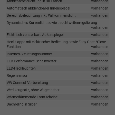
Ambientebeleuchtung in 30 Farben
vorhanden
Automatisch abblendbarer Innenspiegel
vorhanden
Bereichsbeleuchtung inkl. Willkommenslicht
vorhanden
Dynamisches Kurvenlicht sowie Leuchtweitenregulierung
vorhanden
Elektrisch verstellbare Außenspiegel
vorhanden
Heckklappe mit elektrischer Bedienung sowie Easy Open/Close-
Funktion
vorhanden
Internes Steuerungsnummer
vorhanden
LED Performance-Scheinwerfer
vorhanden
LED-Heckleuchten
vorhanden
Regensensor
vorhanden
VW Connect-Vorbereitung
vorhanden
Werkzeugsatz, ohne Wagenheber
vorhanden
Wärmedämmende Frontscheibe
vorhanden
Dachreling in Silber
vorhanden