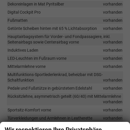
Dekoreinlagen in Mat Pyritsilber
vorhanden
Digital Cockpit Pro
vorhanden
Fußmatten
vorhanden
Getönte Scheiben hinten mit 65 % Lichtabsorption
vorhanden
Hauptairbagsystem für Vorder- und Fondpassagiere, inkl.
Seitenairbags sowie Centerairbag vorne
vorhanden
Induktives Laden
vorhanden
LED-Leuchten im Fußraum vorne
vorhanden
Mittelarmlehne vorne
vorhanden
Multifunktions-Sportlederlenkrad, beheizbar mit DSG-
Schaltfunktion
vorhanden
Pedale und Fußstütze in gebürstetem Edelstahl
vorhanden
Rücksitzlehne, asymmetrisch geteilt (60/40) mit Mittelarmlehne
vorhanden
Sportsitz-Komfort vorne
vorhanden
Türverkleidungen und Armlehnen in Leatherette
vorhanden
Variable Kofferraumboden
vorhanden
Wir respektieren Ihre Privatsphäre