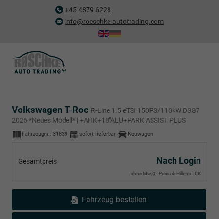
+45 4879 6228
info@roeschke-autotrading.com
Volkswagen T-Roc
R-Line 1.5 eTSI 150PS/110kW DSG7
2026 *Neues Modell* | +AHK+18"ALU+PARK ASSIST PLUS
Fahrzeugnr.:
31839
sofort lieferbar
Neuwagen
Nach Login
Gesamtpreis
ohne MwSt., Preis ab Hillerød, DK
Fahrzeug bestellen