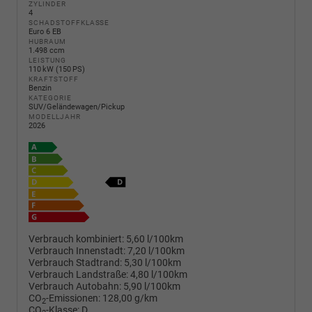
ZYLINDER
4
SCHADSTOFFKLASSE
Euro 6 EB
HUBRAUM
1.498 ccm
LEISTUNG
110 kW (150 PS)
KRAFTSTOFF
Benzin
KATEGORIE
SUV/Geländewagen/Pickup
MODELLJAHR
2026
Verbrauch kombiniert:
5,60 l/100km
Verbrauch Innenstadt:
7,20 l/100km
Verbrauch Stadtrand:
5,30 l/100km
Verbrauch Landstraße:
4,80 l/100km
Verbrauch Autobahn:
5,90 l/100km
CO
-Emissionen:
128,00 g/km
2
CO
-Klasse:
D