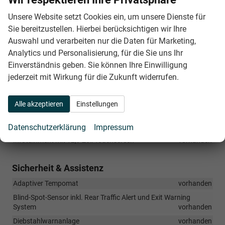
Vordersitze mit elektrisch verstellbarer Lendenstütze
Unsere Website setzt Cookies ein, um unsere Dienste für
vorhanden
Sie bereitzustellen. Hierbei berücksichtigen wir Ihre
Vordersitze mit Höheneinstellung
vorhanden
Auswahl und verarbeiten nur die Daten für Marketing,
Vordersitze, beheizbar
vorhanden
Analytics und Personalisierung, für die Sie uns Ihr
Einverständnis geben. Sie können Ihre Einwilligung
Infotainment & Kommunikation
jederzeit mit Wirkung für die Zukunft widerrufen.
App-Connect inkl. Wireless Apple CarPlay und Android Auto
vorhanden
Alle akzeptieren
Einstellungen
DAB+
vorhanden
Erweiterte Müdigkeitserkennung
vorhanden
Datenschutzerklärung
Impressum
Infotainment mit 12,9 Zoll Touchscreen
vorhanden
Sicherheit & Assistenz
Adaptiver Tempomat
vorhanden
Blind-Spot-Sensor inkl. Rear Traffic Alert und Exit Warning
System
vorhanden
Diebstahlwarnanlage
vorhanden