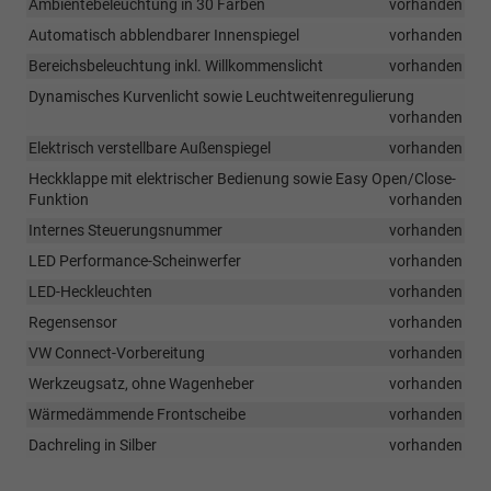
Ambientebeleuchtung in 30 Farben
vorhanden
Automatisch abblendbarer Innenspiegel
vorhanden
Bereichsbeleuchtung inkl. Willkommenslicht
vorhanden
Dynamisches Kurvenlicht sowie Leuchtweitenregulierung
vorhanden
Elektrisch verstellbare Außenspiegel
vorhanden
Heckklappe mit elektrischer Bedienung sowie Easy Open/Close-
Funktion
vorhanden
Internes Steuerungsnummer
vorhanden
LED Performance-Scheinwerfer
vorhanden
LED-Heckleuchten
vorhanden
Regensensor
vorhanden
VW Connect-Vorbereitung
vorhanden
Werkzeugsatz, ohne Wagenheber
vorhanden
Wärmedämmende Frontscheibe
vorhanden
Dachreling in Silber
vorhanden