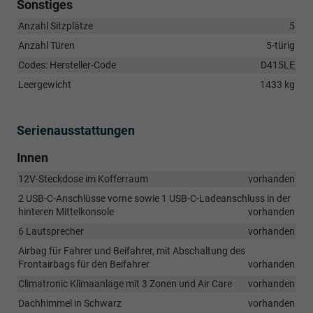
Sonstiges
Anzahl Sitzplätze
5
Anzahl Türen
5-türig
Codes: Hersteller-Code
D415LE
Leergewicht
1433 kg
Serienausstattungen
Innen
12V-Steckdose im Kofferraum
vorhanden
2 USB-C-Anschlüsse vorne sowie 1 USB-C-Ladeanschluss in der
hinteren Mittelkonsole
vorhanden
6 Lautsprecher
vorhanden
Airbag für Fahrer und Beifahrer, mit Abschaltung des
Frontairbags für den Beifahrer
vorhanden
Climatronic Klimaanlage mit 3 Zonen und Air Care
vorhanden
Dachhimmel in Schwarz
vorhanden