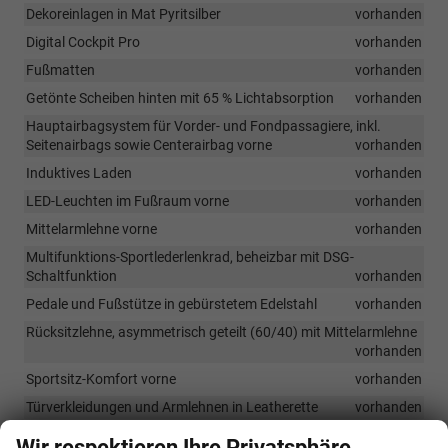
Dekoreinlagen in Mat Pyritsilber
vorhanden
Digital Cockpit Pro
vorhanden
Fußmatten
vorhanden
Getönte Scheiben hinten mit 65 % Lichtabsorption
vorhanden
Hauptairbagsystem für Vorder- und Fondpassagiere, inkl.
Seitenairbags sowie Centerairbag vorne
vorhanden
Induktives Laden
vorhanden
LED-Leuchten im Fußraum vorne
vorhanden
Mittelarmlehne vorne
vorhanden
Multifunktions-Sportlederlenkrad, beheizbar mit DSG-
Schaltfunktion
vorhanden
Pedale und Fußstütze in gebürstetem Edelstahl
vorhanden
Rücksitzlehne, asymmetrisch geteilt (60/40) mit Mittelarmlehne
vorhanden
Sportsitz-Komfort vorne
vorhanden
Türverkleidungen und Armlehnen in Leatherette
vorhanden
Variable Kofferraumboden
vorhanden
Wir respektieren Ihre Privatsphäre