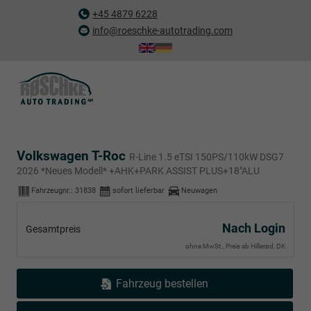
+45 4879 6228
info@roeschke-autotrading.com
Volkswagen T-Roc
R-Line 1.5 eTSI 150PS/110kW DSG7
2026 *Neues Modell* +AHK+PARK ASSIST PLUS+18"ALU
Fahrzeugnr.:
31838
sofort lieferbar
Neuwagen
Nach Login
Gesamtpreis
ohne MwSt., Preis ab Hillerød, DK
Fahrzeug bestellen