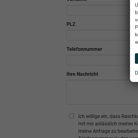
U
b
v
PLZ
P
k
w
Telefonnummer
D
Ihre Nachricht
Ich willige ein, dass Røsc
mit mir anlässlich meiner
meine Anfrage zu bearbeite