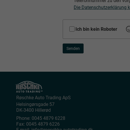
Telefonnummer zu den vor
Die Datenschutzerklärung k
Ich bin kein Roboter
Senden
Røschke Auto Trading ApS
Helsingørsgade 57
DK-3400
Hillerød
Phone:
0045 4879 6228
Fax:
0045 4879 6226
E-mail:
info@roeschke-autotrading.dk