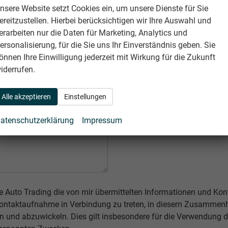
nsere Website setzt Cookies ein, um unsere Dienste für Sie
ereitzustellen. Hierbei berücksichtigen wir Ihre Auswahl und
erarbeiten nur die Daten für Marketing, Analytics und
Ort
ersonalisierung, für die Sie uns Ihr Einverständnis geben. Sie
önnen Ihre Einwilligung jederzeit mit Wirkung für die Zukunft
iderrufen.
*
E-Mail
Alle akzeptieren
Einstellungen
atenschutzerklärung
Impressum
hke Auto Trading die von mir übermittelten Informationen und K
 Kontaktaufnahme in Verbindung zu treten, in diesem Zusamme
n und abzuwickeln. Dies gilt insbesondere für die Verwendung d