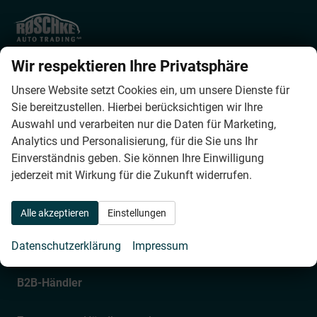
Røschke Auto Trading ApS
Wir respektieren Ihre Privatsphäre
Helsingørsgade 57
DK-3400
Hillerød
Unsere Website setzt Cookies ein, um unsere Dienste für
Phone:
0045 4879 6228
Sie bereitzustellen. Hierbei berücksichtigen wir Ihre
Fax:
0045 4879 6226
Auswahl und verarbeiten nur die Daten für Marketing,
E-mail:
info@roeschke-autotrading.dk
Analytics und Personalisierung, für die Sie uns Ihr
Einverständnis geben. Sie können Ihre Einwilligung
Bürostunden
jederzeit mit Wirkung für die Zukunft widerrufen.
Montag bis Donnerstag
Alle akzeptieren
Einstellungen
09:00 – 12:00 und 13:00 – 17:00
Freitag
Datenschutzerklärung
Impressum
09:00 – 12:00 und 13:00 – 16:00
B2B-Händler