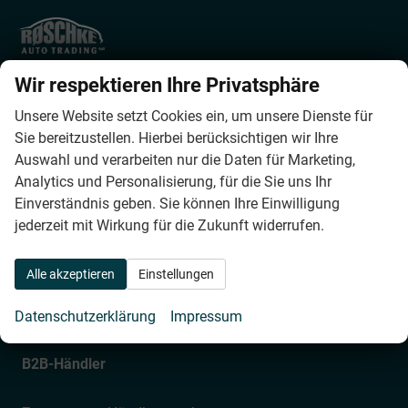
Røschke Auto Trading ApS
Wir respektieren Ihre Privatsphäre
Helsingørsgade 57
DK-3400
Hillerød
Unsere Website setzt Cookies ein, um unsere Dienste für
Phone:
0045 4879 6228
Sie bereitzustellen. Hierbei berücksichtigen wir Ihre
Fax:
0045 4879 6226
Auswahl und verarbeiten nur die Daten für Marketing,
E-mail:
info@roeschke-autotrading.dk
Analytics und Personalisierung, für die Sie uns Ihr
Einverständnis geben. Sie können Ihre Einwilligung
Bürostunden
jederzeit mit Wirkung für die Zukunft widerrufen.
Montag bis Donnerstag
Alle akzeptieren
Einstellungen
09:00 – 12:00 und 13:00 – 17:00
Freitag
Datenschutzerklärung
Impressum
09:00 – 12:00 und 13:00 – 16:00
B2B-Händler