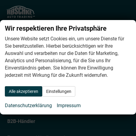
Røschke Auto Trading ApS
Wir respektieren Ihre Privatsphäre
Helsingørsgade 57
DK-3400
Hillerød
Unsere Website setzt Cookies ein, um unsere Dienste für
Phone:
0045 4879 6228
Sie bereitzustellen. Hierbei berücksichtigen wir Ihre
Fax:
0045 4879 6226
Auswahl und verarbeiten nur die Daten für Marketing,
E-mail:
info@roeschke-autotrading.dk
Analytics und Personalisierung, für die Sie uns Ihr
Einverständnis geben. Sie können Ihre Einwilligung
Bürostunden
jederzeit mit Wirkung für die Zukunft widerrufen.
Montag bis Donnerstag
Alle akzeptieren
Einstellungen
09:00 – 12:00 und 13:00 – 17:00
Freitag
Datenschutzerklärung
Impressum
09:00 – 12:00 und 13:00 – 16:00
B2B-Händler