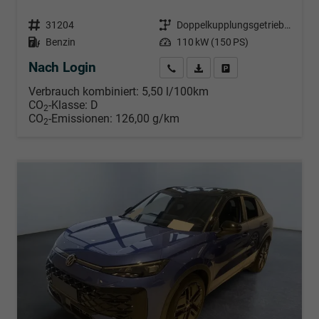
Fahrzeugnr.
31204
Getriebe
Doppelkupplungsgetriebe (DSG)
Kraftstoff
Benzin
Leistung
110 kW (150 PS)
Nach Login
Wir rufen Sie an
PDF-Datei, Fahrzeugexposé d
Händlerangebot erstell
Verbrauch kombiniert:
5,50 l/100km
CO
-Klasse:
D
2
CO
-Emissionen:
126,00 g/km
2