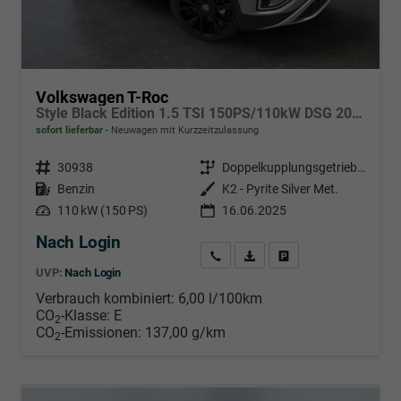
Volkswagen T-Roc
Style Black Edition 1.5 TSI 150PS/110kW DSG 2025 +Black Paket+19"ALU+MATRIX+PANO
sofort lieferbar
Neuwagen mit Kurzzeitzulassung
Fahrzeugnr.
30938
Getriebe
Doppelkupplungsgetriebe (DSG)
Kraftstoff
Benzin
Außenfarbe
K2 - Pyrite Silver Met.
Leistung
110 kW (150 PS)
16.06.2025
Nach Login
Wir rufen Sie an
PDF-Datei, Fahrzeugexposé d
Händlerangebot erstell
UVP:
Nach Login
Verbrauch kombiniert:
6,00 l/100km
CO
-Klasse:
E
2
CO
-Emissionen:
137,00 g/km
2