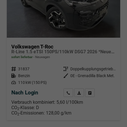
Volkswagen T-Roc
R-Line 1.5 eTSI 150PS/110kW DSG7 2026 *Neues Modell* | +AHK+PARK ASSIST PLUS+18"ALU
sofort lieferbar
Neuwagen
Fahrzeugnr.
31837
Getriebe
Doppelkupplungsgetriebe (DSG)
Kraftstoff
Benzin
Außenfarbe
0E - Grenadilla Black Met.
Leistung
110 kW (150 PS)
Nach Login
Wir rufen Sie an
PDF-Datei, Fahrzeugexposé d
Händlerangebot erstell
Verbrauch kombiniert:
5,60 l/100km
CO
-Klasse:
D
2
CO
-Emissionen:
128,00 g/km
2