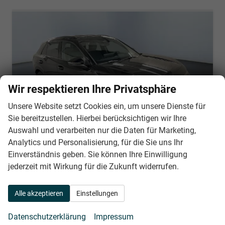
Wir respektieren Ihre Privatsphäre
Unsere Website setzt Cookies ein, um unsere Dienste für
Sie bereitzustellen. Hierbei berücksichtigen wir Ihre
Auswahl und verarbeiten nur die Daten für Marketing,
Analytics und Personalisierung, für die Sie uns Ihr
Einverständnis geben. Sie können Ihre Einwilligung
Volkswagen T-Roc
jederzeit mit Wirkung für die Zukunft widerrufen.
R-Line 1.5 eTSI 150PS/110kW DSG7 2026 *Neues Modell* | +AHK +BlackStyle +19" ALU +IQ.Licht-Matrix
sofort lieferbar
Neuwagen
Alle akzeptieren
Einstellungen
Fahrzeugnr.
31834
Getriebe
Doppelkupplungsgetriebe (DSG)
Kraftstoff
Benzin
Außenfarbe
0E - Grenadilla Black Met.
Datenschutzerklärung
Impressum
Leistung
110 kW (150 PS)