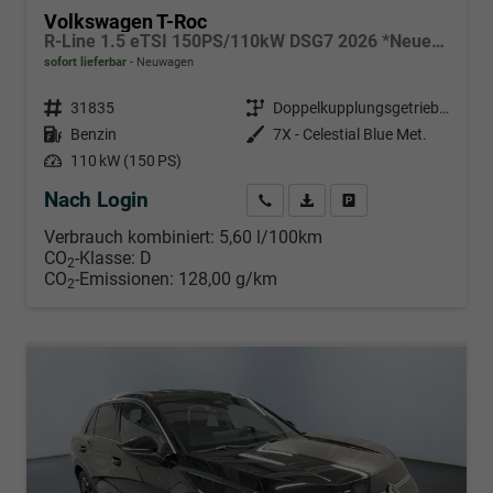
Volkswagen T-Roc
R-Line 1.5 eTSI 150PS/110kW DSG7 2026 *Neues Modell* | +AHK +BlackStyle +19" ALU +IQ.Licht-Matrix
sofort lieferbar
Neuwagen
Fahrzeugnr.
31835
Getriebe
Doppelkupplungsgetriebe (DSG)
Kraftstoff
Benzin
Außenfarbe
7X - Celestial Blue Met.
Leistung
110 kW (150 PS)
Nach Login
Wir rufen Sie an
PDF-Datei, Fahrzeugexposé d
Händlerangebot erstell
Verbrauch kombiniert:
5,60 l/100km
CO
-Klasse:
D
2
CO
-Emissionen:
128,00 g/km
2