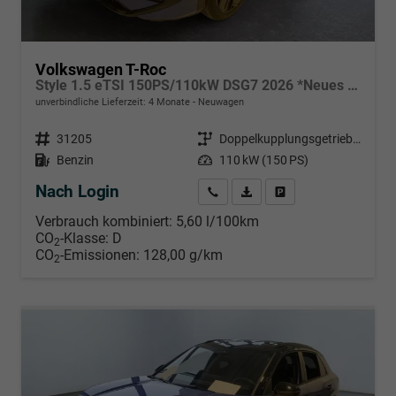
Volkswagen T-Roc
Style 1.5 eTSI 150PS/110kW DSG7 2026 *Neues Modell*
unverbindliche Lieferzeit:
4 Monate
Neuwagen
Fahrzeugnr.
31205
Getriebe
Doppelkupplungsgetriebe (DSG)
Kraftstoff
Benzin
Leistung
110 kW (150 PS)
Nach Login
Wir rufen Sie an
PDF-Datei, Fahrzeugexposé d
Händlerangebot erstell
Verbrauch kombiniert:
5,60 l/100km
CO
-Klasse:
D
2
CO
-Emissionen:
128,00 g/km
2