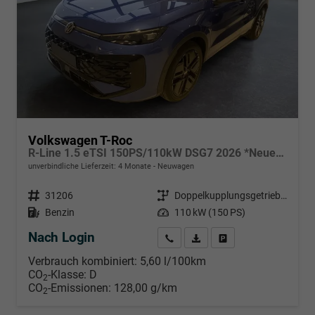
Volkswagen T-Roc
R-Line 1.5 eTSI 150PS/110kW DSG7 2026 *Neues Modell*
unverbindliche Lieferzeit:
4 Monate
Neuwagen
Fahrzeugnr.
31206
Getriebe
Doppelkupplungsgetriebe (DSG)
Kraftstoff
Benzin
Leistung
110 kW (150 PS)
Nach Login
Wir rufen Sie an
PDF-Datei, Fahrzeugexposé d
Händlerangebot erstell
Verbrauch kombiniert:
5,60 l/100km
CO
-Klasse:
D
2
CO
-Emissionen:
128,00 g/km
2