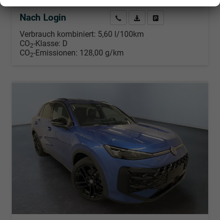
Nach Login
Wir rufen Sie an
PDF-Datei, Fahrzeugexposé d
Händlerangebot erstell
Verbrauch kombiniert:
5,60 l/100km
CO
-Klasse:
D
2
CO
-Emissionen:
128,00 g/km
2