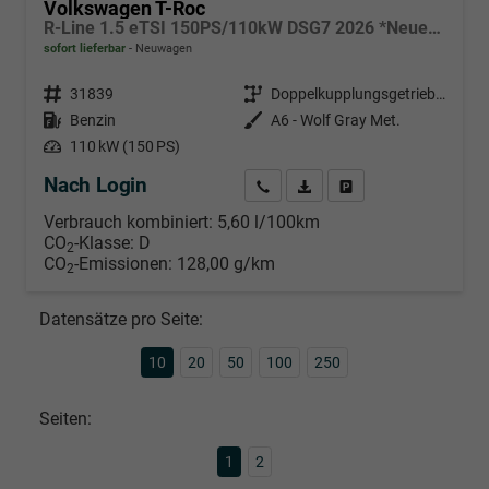
Volkswagen T-Roc
R-Line 1.5 eTSI 150PS/110kW DSG7 2026 *Neues Modell* | +AHK+18"ALU+PARK ASSIST PLUS
sofort lieferbar
Neuwagen
Fahrzeugnr.
31839
Getriebe
Doppelkupplungsgetriebe (DSG)
Kraftstoff
Benzin
Außenfarbe
A6 - Wolf Gray Met.
Leistung
110 kW (150 PS)
Nach Login
Wir rufen Sie an
PDF-Datei, Fahrzeugexposé d
Händlerangebot erstell
Verbrauch kombiniert:
5,60 l/100km
CO
-Klasse:
D
2
CO
-Emissionen:
128,00 g/km
2
Datensätze pro Seite:
10
20
50
100
250
Seiten:
1
2