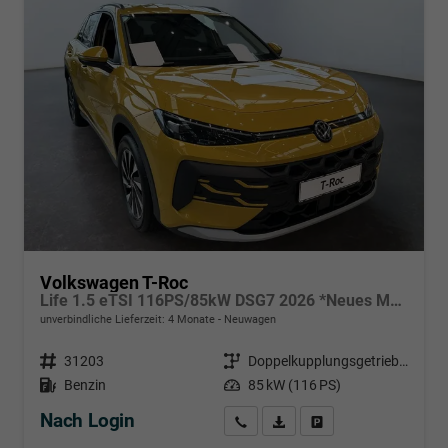
Volkswagen T-Roc
Life 1.5 eTSI 116PS/85kW DSG7 2026 *Neues Modell*
unverbindliche Lieferzeit:
4 Monate
Neuwagen
Fahrzeugnr.
31203
Getriebe
Doppelkupplungsgetriebe (DSG)
Kraftstoff
Benzin
Leistung
85 kW (116 PS)
Nach Login
Wir rufen Sie an
PDF-Datei, Fahrzeugexposé d
Händlerangebot erstell