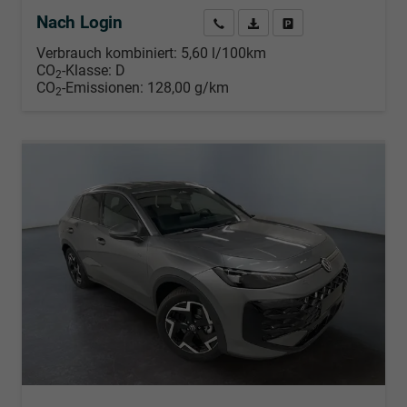
Nach Login
Wir rufen Sie an
PDF-Datei, Fahrzeugexposé d
Händlerangebot erstell
Verbrauch kombiniert:
5,60 l/100km
CO
-Klasse:
D
2
CO
-Emissionen:
128,00 g/km
2