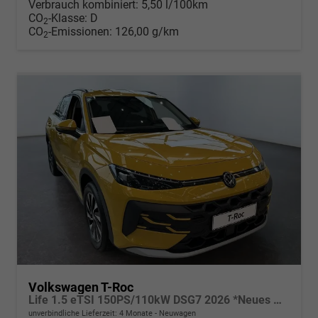
Verbrauch kombiniert:
5,50 l/100km
CO
-Klasse:
D
2
CO
-Emissionen:
126,00 g/km
2
Volkswagen T-Roc
Life 1.5 eTSI 150PS/110kW DSG7 2026 *Neues Modell*
unverbindliche Lieferzeit:
4 Monate
Neuwagen