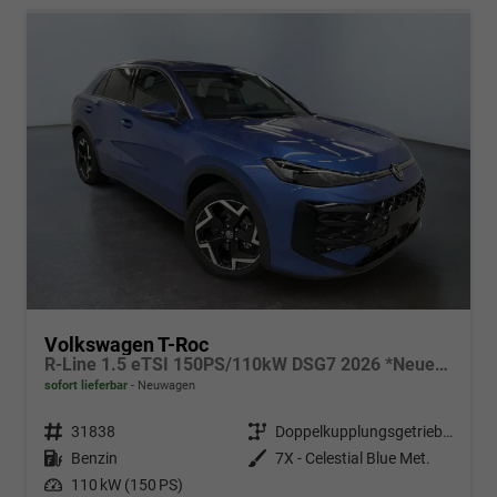
Volkswagen T-Roc
R-Line 1.5 eTSI 150PS/110kW DSG7 2026 *Neues Modell* +AHK+PARK ASSIST PLUS+18"ALU
sofort lieferbar
Neuwagen
Fahrzeugnr.
31838
Getriebe
Doppelkupplungsgetriebe (DSG)
Kraftstoff
Benzin
Außenfarbe
7X - Celestial Blue Met.
Leistung
110 kW (150 PS)