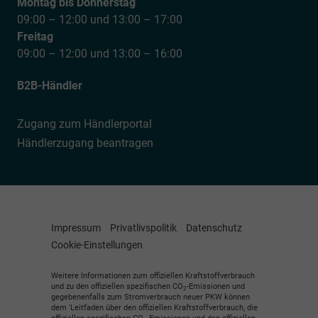
Montag bis Donnerstag
09:00 – 12:00 und 13:00 – 17:00
Freitag
09:00 – 12:00 und 13:00 – 16:00
B2B-Händler
Zugang zum Händlerportal
Händlerzugang beantragen
Impressum
Privatlivspolitik
Datenschutz
Cookie-Einstellungen
Weitere Informationen zum offiziellen Kraftstoffverbrauch
und zu den offiziellen spezifischen CO
-Emissionen und
2
gegebenenfalls zum Stromverbrauch neuer PKW können
dem 'Leitfaden über den offiziellen Kraftstoffverbrauch, die