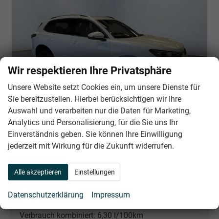
Wir respektieren Ihre Privatsphäre
Unsere Website setzt Cookies ein, um unsere Dienste für
Sie bereitzustellen. Hierbei berücksichtigen wir Ihre
Auswahl und verarbeiten nur die Daten für Marketing,
Analytics und Personalisierung, für die Sie uns Ihr
Volkswagen Tiguan
Einverständnis geben. Sie können Ihre Einwilligung
R-Line 2.0 TDI 4Motion 193PS/142kW DSG7 2026
jederzeit mit Wirkung für die Zukunft widerrufen.
unverbindliche Lieferzeit: Ca. 4 Monate
Neuwagen
Fahrzeugnr.
31293
Getriebe
Doppelkupplungsgetriebe (DSG)
Alle akzeptieren
Einstellungen
Kraftstoff
Diesel
Leistung
142 kW (193 PS)
Datenschutzerklärung
Impressum
Nach Login
Wir rufen Sie an
PDF-Datei, Fahrzeugexposé d
Händlerangebot erstell
Verbrauch kombiniert:
6,30 l/100km