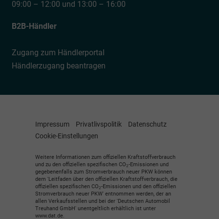
09:00 – 12:00 und 13:00 – 16:00
B2B-Händler
Zugang zum Händlerportal
Händlerzugang beantragen
Impressum
Privatlivspolitik
Datenschutz
Cookie-Einstellungen
Weitere Informationen zum offiziellen Kraftstoffverbrauch
und zu den offiziellen spezifischen CO
-Emissionen und
2
gegebenenfalls zum Stromverbrauch neuer PKW können
dem 'Leitfaden über den offiziellen Kraftstoffverbrauch, die
offiziellen spezifischen CO
-Emissionen und den offiziellen
2
Stromverbrauch neuer PKW' entnommen werden, der an
allen Verkaufsstellen und bei der 'Deutschen Automobil
Treuhand GmbH' unentgeltlich erhältlich ist unter
www.dat.de.