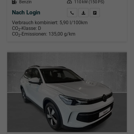
Kraftstoff
Benzin
Leistung
110 kW (150 PS)
Nach Login
Wir rufen Sie an
PDF-Datei, Fahrzeugexposé d
Händlerangebot erstell
Verbrauch kombiniert:
5,90 l/100km
CO
-Klasse:
D
2
CO
-Emissionen:
135,00 g/km
2