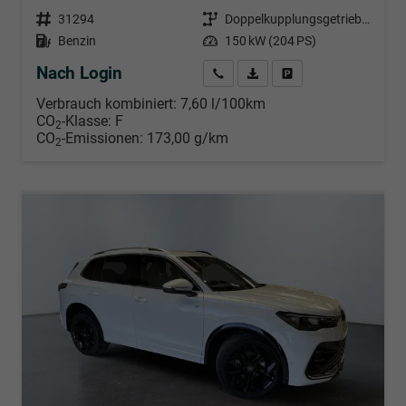
Fahrzeugnr.
31294
Getriebe
Doppelkupplungsgetriebe (DSG)
Kraftstoff
Benzin
Leistung
150 kW (204 PS)
Nach Login
Wir rufen Sie an
PDF-Datei, Fahrzeugexposé d
Händlerangebot erstell
Verbrauch kombiniert:
7,60 l/100km
CO
-Klasse:
F
2
CO
-Emissionen:
173,00 g/km
2