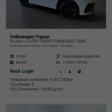
Volkswagen Tiguan
R-Line 1.5 eTSI 150PS/110kW DSG7 2026
unverbindliche Lieferzeit: ca. 4 Monate
Neuwagen
Fahrzeugnr.
31292
Getriebe
Doppelkupplungsgetriebe (DSG)
Kraftstoff
Benzin
Leistung
110 kW (150 PS)
Nach Login
Wir rufen Sie an
PDF-Datei, Fahrzeugexposé d
Händlerangebot erstell
Verbrauch kombiniert:
6,10 l/100km
CO
-Klasse:
E
2
CO
-Emissionen:
138,00 g/km
2