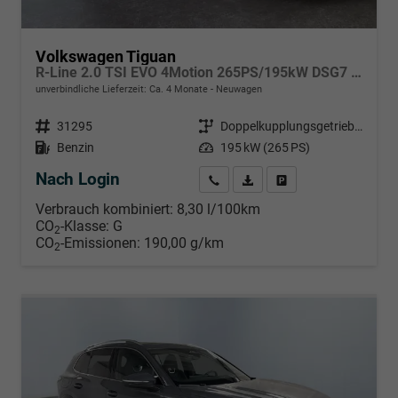
Volkswagen Tiguan
R-Line 2.0 TSI EVO 4Motion 265PS/195kW DSG7 2026
unverbindliche Lieferzeit: Ca. 4 Monate
Neuwagen
Fahrzeugnr.
31295
Getriebe
Doppelkupplungsgetriebe (DSG)
Kraftstoff
Benzin
Leistung
195 kW (265 PS)
Nach Login
Wir rufen Sie an
PDF-Datei, Fahrzeugexposé d
Händlerangebot erstell
Verbrauch kombiniert:
8,30 l/100km
CO
-Klasse:
G
2
CO
-Emissionen:
190,00 g/km
2