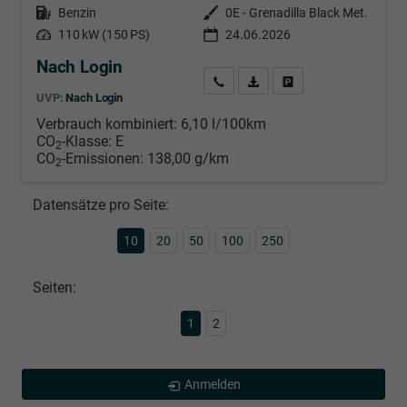
Kraftstoff
Benzin
Außenfarbe
0E - Grenadilla Black Met.
Leistung
110 kW (150 PS)
24.06.2026
Nach Login
Wir rufen Sie an
PDF-Datei, Fahrzeugexposé d
Händlerangebot erstell
UVP:
Nach Login
Verbrauch kombiniert:
6,10 l/100km
CO
-Klasse:
E
2
CO
-Emissionen:
138,00 g/km
2
Datensätze pro Seite:
10
20
50
100
250
Seiten:
1
2
Anmelden