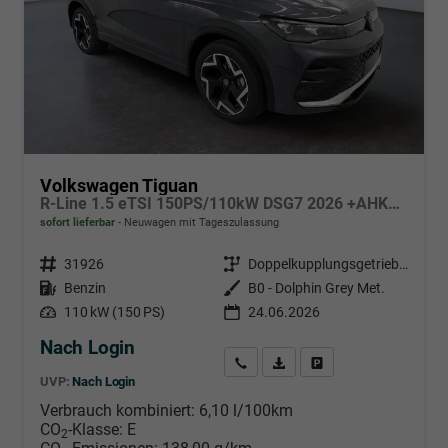
Volkswagen Tiguan
R-Line 1.5 eTSI 150PS/110kW DSG7 2026 +AHK+PANO+MATRIX
sofort lieferbar
Neuwagen mit Tageszulassung
Fahrzeugnr.
31926
Getriebe
Doppelkupplungsgetriebe (DSG)
Kraftstoff
Benzin
Außenfarbe
B0 - Dolphin Grey Met.
Leistung
110 kW (150 PS)
24.06.2026
Nach Login
Wir rufen Sie an
PDF-Datei, Fahrzeugexposé d
Händlerangebot erstell
UVP:
Nach Login
Verbrauch kombiniert:
6,10 l/100km
CO
-Klasse:
E
2