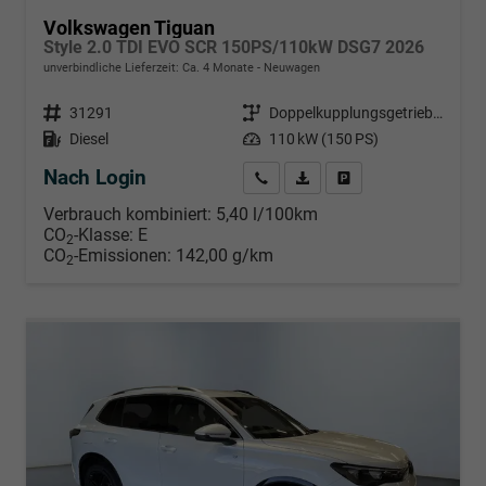
Volkswagen Tiguan
Style 2.0 TDI EVO SCR 150PS/110kW DSG7 2026
unverbindliche Lieferzeit: Ca. 4 Monate
Neuwagen
Fahrzeugnr.
31291
Getriebe
Doppelkupplungsgetriebe (DSG)
Kraftstoff
Diesel
Leistung
110 kW (150 PS)
Nach Login
Wir rufen Sie an
PDF-Datei, Fahrzeugexposé d
Händlerangebot erstell
Verbrauch kombiniert:
5,40 l/100km
CO
-Klasse:
E
2
CO
-Emissionen:
142,00 g/km
2