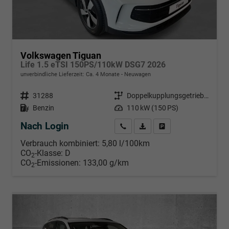
Volkswagen Tiguan
Life 1.5 eTSI 150PS/110kW DSG7 2026
unverbindliche Lieferzeit: Ca. 4 Monate
Neuwagen
Fahrzeugnr.
31288
Getriebe
Doppelkupplungsgetriebe (DSG)
Kraftstoff
Benzin
Leistung
110 kW (150 PS)
Nach Login
Wir rufen Sie an
PDF-Datei, Fahrzeugexposé d
Händlerangebot erstell
Verbrauch kombiniert:
5,80 l/100km
CO
-Klasse:
D
2
CO
-Emissionen:
133,00 g/km
2