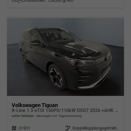
CO
-Emissionen:
138,00 g/km
2
Volkswagen Tiguan
R-Line 1.5 eTSI 150PS/110kW DSG7 2026 +AHK & PANO
sofort lieferbar
Neuwagen mit Tageszulassung
Fahrzeugnr.
31931
Getriebe
Doppelkupplungsgetriebe (DSG)