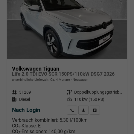
Volkswagen Tiguan
Life 2.0 TDI EVO SCR 150PS/110kW DSG7 2026
unverbindliche Lieferzeit: Ca. 4 Monate
Neuwagen
Fahrzeugnr.
31289
Getriebe
Doppelkupplungsgetriebe (DSG)
Kraftstoff
Diesel
Leistung
110 kW (150 PS)
Nach Login
Wir rufen Sie an
PDF-Datei, Fahrzeugexposé d
Händlerangebot erstell
Verbrauch kombiniert:
5,30 l/100km
CO
-Klasse:
E
2
CO
-Emissionen:
140,00 g/km
2