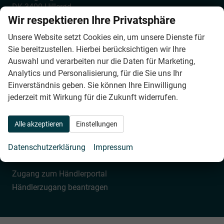
DK-3400
Hillerød
Wir respektieren Ihre Privatsphäre
Phone:
0045 4879 6228
Fax:
0045 4879 6226
Unsere Website setzt Cookies ein, um unsere Dienste für
E-mail:
info@roeschke-autotrading.dk
Sie bereitzustellen. Hierbei berücksichtigen wir Ihre
Auswahl und verarbeiten nur die Daten für Marketing,
Bürostunden
Analytics und Personalisierung, für die Sie uns Ihr
Einverständnis geben. Sie können Ihre Einwilligung
Montag bis Donnerstag
jederzeit mit Wirkung für die Zukunft widerrufen.
09:00 – 12:00 und 13:00 – 17:00
Freitag
09:00 – 12:00 und 13:00 – 16:00
Alle akzeptieren
Einstellungen
B2B-Händler
Datenschutzerklärung
Impressum
Zugang zum Händlerportal
Händlerzugang beantragen