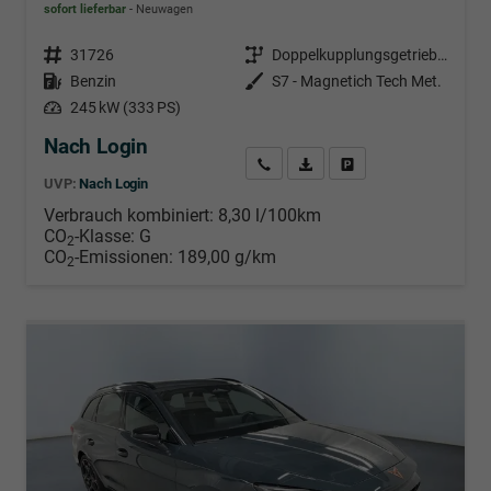
sofort lieferbar
Neuwagen
Fahrzeugnr.
31726
Getriebe
Doppelkupplungsgetriebe (DSG)
Kraftstoff
Benzin
Außenfarbe
S7 - Magnetich Tech Met.
Leistung
245 kW (333 PS)
Nach Login
Wir rufen Sie an
PDF-Datei, Fahrzeugexposé d
Händlerangebot erstell
UVP:
Nach Login
Verbrauch kombiniert:
8,30 l/100km
CO
-Klasse:
G
2
CO
-Emissionen:
189,00 g/km
2