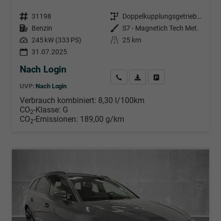
Fahrzeugnr.
31198
Getriebe
Doppelkupplungsgetriebe (DSG)
Kraftstoff
Benzin
Außenfarbe
S7 - Magnetich Tech Met.
Leistung
245 kW (333 PS)
Kilometerstand
25 km
31.07.2025
Nach Login
Wir rufen Sie an
PDF-Datei, Fahrzeugexposé d
Händlerangebot erstell
UVP:
Nach Login
Verbrauch kombiniert:
8,30 l/100km
CO
-Klasse:
G
2
CO
-Emissionen:
189,00 g/km
2