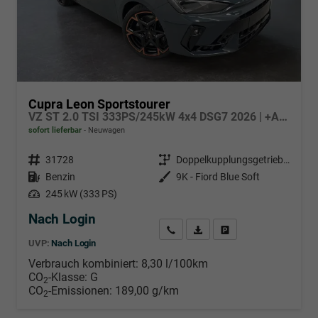
Cupra Leon Sportstourer
VZ ST 2.0 TSI 333PS/245kW 4x4 DSG7 2026 | +AHK +NAVI +Matrix +Immersive +5J Erw. Garantie
sofort lieferbar
Neuwagen
Fahrzeugnr.
31728
Getriebe
Doppelkupplungsgetriebe (DSG)
Kraftstoff
Benzin
Außenfarbe
9K - Fiord Blue Soft
Leistung
245 kW (333 PS)
Nach Login
Wir rufen Sie an
PDF-Datei, Fahrzeugexposé d
Händlerangebot erstell
UVP:
Nach Login
Verbrauch kombiniert:
8,30 l/100km
CO
-Klasse:
G
2
CO
-Emissionen:
189,00 g/km
2