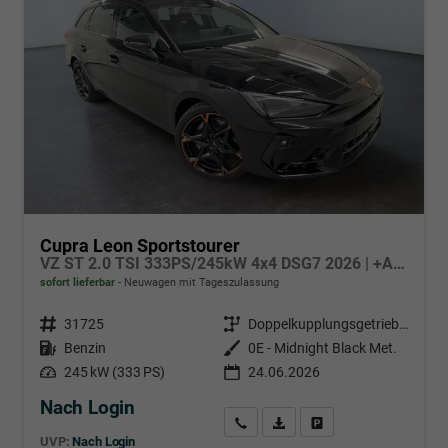
Cupra Leon Sportstourer
VZ ST 2.0 TSI 333PS/245kW 4x4 DSG7 2026 | +AHK +PANO +NAVI +Matrix +Immersive +5J Erw. Garantie
sofort lieferbar
Neuwagen mit Tageszulassung
Fahrzeugnr.
31725
Getriebe
Doppelkupplungsgetriebe (DSG)
Kraftstoff
Benzin
Außenfarbe
0E - Midnight Black Met.
Leistung
245 kW (333 PS)
24.06.2026
Nach Login
Wir rufen Sie an
PDF-Datei, Fahrzeugexposé d
Händlerangebot erstell
UVP:
Nach Login