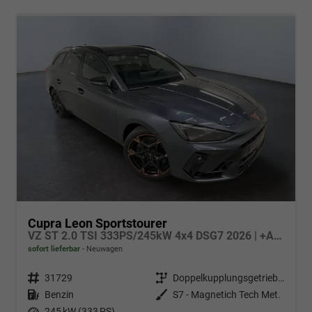
Cupra Leon Sportstourer
VZ ST 2.0 TSI 333PS/245kW 4x4 DSG7 2026 | +AHK +NAVI +Matrix +Immersive +5J Erw. Garantie
sofort lieferbar
Neuwagen
Fahrzeugnr.
31729
Getriebe
Doppelkupplungsgetriebe (DSG)
Kraftstoff
Benzin
Außenfarbe
S7 - Magnetich Tech Met.
Leistung
245 kW (333 PS)