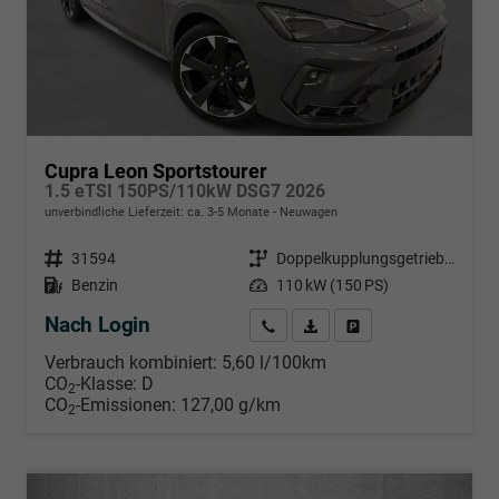
Cupra Leon Sportstourer
1.5 eTSI 150PS/110kW DSG7 2026
unverbindliche Lieferzeit: ca. 3-5 Monate
Neuwagen
Fahrzeugnr.
31594
Getriebe
Doppelkupplungsgetriebe (DSG)
Kraftstoff
Benzin
Leistung
110 kW (150 PS)
Nach Login
Wir rufen Sie an
PDF-Datei, Fahrzeugexposé d
Händlerangebot erstell
Verbrauch kombiniert:
5,60 l/100km
CO
-Klasse:
D
2
CO
-Emissionen:
127,00 g/km
2