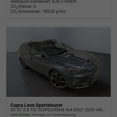
Verbrauch kombiniert:
8,30 l/100km
CO
-Klasse:
G
2
CO
-Emissionen:
189,00 g/km
2
Cupra Leon Sportstourer
VZ ST 2.0 TSI 333PS/245kW 4x4 DSG7 2025 +INT. DRIVE+MATRIX+AHK+Erweiterte Garantie.
sofort lieferbar
Neuwagen mit Kurzzeitzulassung