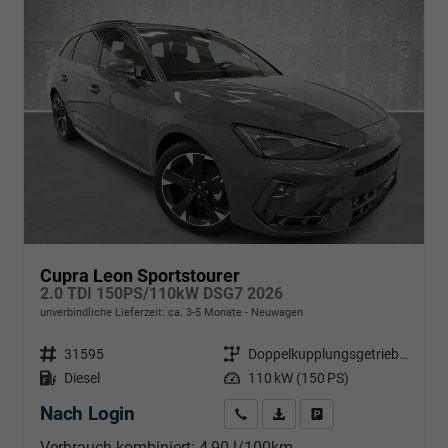
Cupra Leon Sportstourer
2.0 TDI 150PS/110kW DSG7 2026
unverbindliche Lieferzeit: ca. 3-5 Monate
Neuwagen
Fahrzeugnr.
31595
Getriebe
Doppelkupplungsgetriebe (DSG)
Kraftstoff
Diesel
Leistung
110 kW (150 PS)
Nach Login
Wir rufen Sie an
PDF-Datei, Fahrzeugexposé d
Händlerangebot erstell
Verbrauch kombiniert:
4,90 l/100km