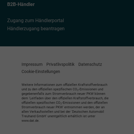
B2B-Händler
Zugang zum Händlerportal
Händlerzugang beantragen
Impressum
Privatlivspolitik
Datenschutz
Cookie-Einstellungen
Weitere Informationen zum offiziellen Kraftstoffverbrauch
und zu den offiziellen spezifischen CO
-Emissionen und
2
gegebenenfalls zum Stromverbrauch neuer PKW können
dem 'Leitfaden über den offiziellen Kraftstoffverbrauch, die
offiziellen spezifischen CO
-Emissionen und den offiziellen
2
Stromverbrauch neuer PKW' entnommen werden, der an
allen Verkaufsstellen und bei der 'Deutschen Automobil
Treuhand GmbH' unentgeltlich erhältlich ist unter
www.dat.de.