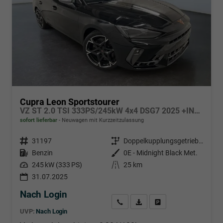
Cupra Leon Sportstourer
VZ ST 2.0 TSI 333PS/245kW 4x4 DSG7 2025 +INT. DRIVE+MATRIX+AHK+Erweiterte Garantie.
sofort lieferbar
Neuwagen mit Kurzzeitzulassung
Fahrzeugnr.
31197
Getriebe
Doppelkupplungsgetriebe (DSG)
Kraftstoff
Benzin
Außenfarbe
0E - Midnight Black Met.
Leistung
245 kW (333 PS)
Kilometerstand
25 km
31.07.2025
Nach Login
Wir rufen Sie an
PDF-Datei, Fahrzeugexposé d
Händlerangebot erstell
UVP:
Nach Login