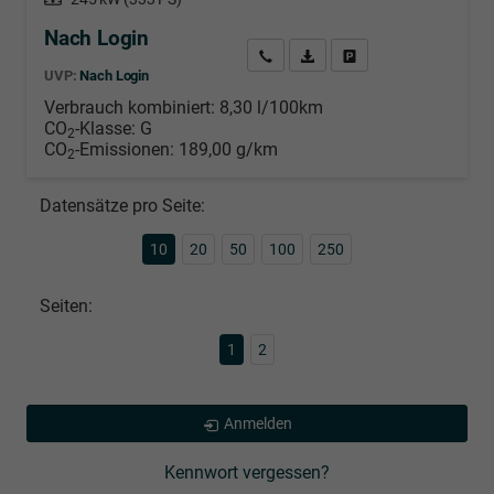
Nach Login
Wir rufen Sie an
PDF-Datei, Fahrzeugexposé d
Händlerangebot erstell
UVP:
Nach Login
Verbrauch kombiniert:
8,30 l/100km
CO
-Klasse:
G
2
CO
-Emissionen:
189,00 g/km
2
Datensätze pro Seite:
10
20
50
100
250
Seiten:
1
2
Anmelden
Kennwort vergessen?