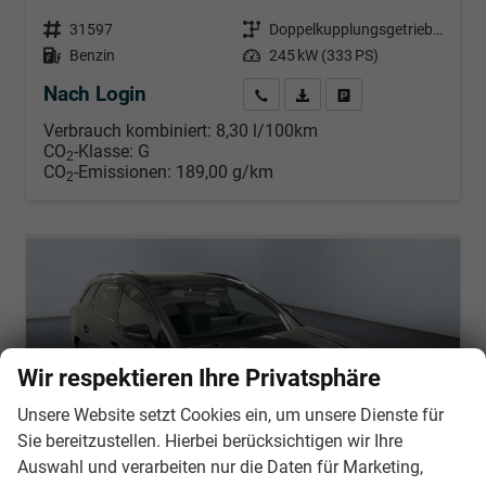
Fahrzeugnr.
31597
Getriebe
Doppelkupplungsgetriebe (DSG)
Kraftstoff
Benzin
Leistung
245 kW (333 PS)
Nach Login
Wir rufen Sie an
PDF-Datei, Fahrzeugexposé d
Händlerangebot erstell
Verbrauch kombiniert:
8,30 l/100km
CO
-Klasse:
G
2
CO
-Emissionen:
189,00 g/km
2
Wir respektieren Ihre Privatsphäre
Unsere Website setzt Cookies ein, um unsere Dienste für
Sie bereitzustellen. Hierbei berücksichtigen wir Ihre
Auswahl und verarbeiten nur die Daten für Marketing,