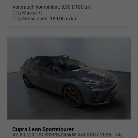
Verbrauch kombiniert:
8,30 l/100km
CO
-Klasse:
G
2
CO
-Emissionen:
189,00 g/km
2
Cupra Leon Sportstourer
VZ ST 2.0 TSI 333PS/245kW 4x4 DSG7 2026 | +AHK +PANO +NAVI +Matrix +Immersive +5J Erw. Garantie